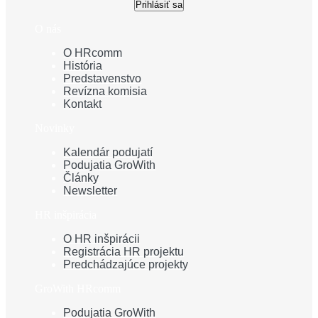
Prihlásiť sa
O nás
O HRcomm
História
Predstavenstvo
Revízna komisia
Kontakt
Novinky
Kalendár podujatí
Podujatia GroWith
Články
Newsletter
HR inšpirácia
O HR inšpirácii
Registrácia HR projektu
Predchádzajúce projekty
GroWith HRcomm
Podujatia GroWith