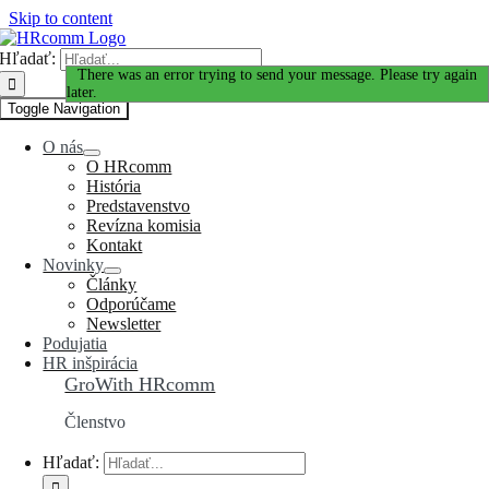
Skip to content
Hľadať:
Ďakujeme za Váš záujem!
There was an error trying to send your message. Please try again
later.
Toggle Navigation
O nás
O HRcomm
História
Predstavenstvo
Revízna komisia
Kontakt
Novinky
Články
Odporúčame
Newsletter
Podujatia
HR inšpirácia
GroWith HRcomm
Členstvo
Hľadať: