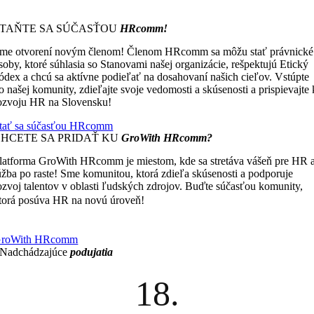
STAŇTE SA SÚČASŤOU
HRcomm!
me otvorení novým členom! Členom HRcomm sa môžu stať právnické
soby, ktoré súhlasia so Stanovami našej organizácie, rešpektujú Etický
ódex a chcú sa aktívne podieľať na dosahovaní našich cieľov. Vstúpte
o našej komunity, zdieľajte svoje vedomosti a skúsenosti a prispievajte 
ozvoju HR na Slovensku!
tať sa súčasťou HRcomm
CHCETE SA PRIDAŤ KU
GroWith HRcomm?
latforma GroWith HRcomm je miestom, kde sa stretáva vášeň pre HR 
úžba po raste! Sme komunitou, ktorá zdieľa skúsenosti a podporuje
ozvoj talentov v oblasti ľudských zdrojov. Buďte súčasťou komunity,
Čím viac zdieľame, tým viac
torá posúva HR na novú úroveň!
ískavame.
roWith HRcomm
Nadchádzajúce
podujatia
18.