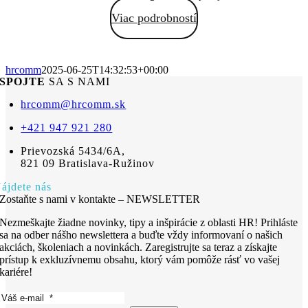
Viac podrobností
hrcomm
2025-06-25T14:32:53+00:00
SPOJTE
SA S NAMI
hrcomm@hrcomm.sk
+421 947 921 280
Prievozská 5434/6A,
821 09 Bratislava-Ružinov
ájdete nás
Zostaňte s nami v kontakte – NEWSLETTER
Nezmeškajte žiadne novinky, tipy a inšpirácie z oblasti HR! Prihláste
sa na odber nášho newslettera a buďte vždy informovaní o našich
akciách, školeniach a novinkách. Zaregistrujte sa teraz a získajte
prístup k exkluzívnemu obsahu, ktorý vám pomôže rásť vo vašej
kariére!