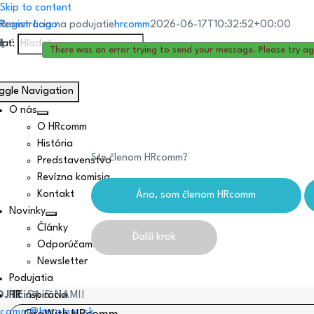
Skip to content
Registrácia na podujatie
hrcomm
2026-06-17T10:32:52+00:00
t
dať:
Ďakujeme za Váš záujem!
There was an error trying to send your message. Please try ag
ggle Navigation
O nás
O HRcomm
História
Ste členom HRcomm?
Predstavenstvo
Revízna komisia
Kontakt
Novinky
Články
Odporúčame
Newsletter
Podujatia
OJTE
SA S NAMI!
HR inšpirácia
rcomm@hrcomm.sk