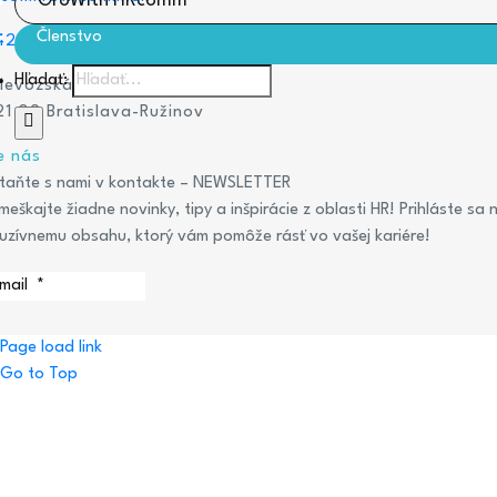
GroWith HRcomm
Členstvo
421 947 921 280
Hľadať:
rievozská 5434/6A,
21 09 Bratislava-Ružinov
e nás
taňte s nami v kontakte – NEWSLETTER
eškajte žiadne novinky, tipy a inšpirácie z oblasti HR! Prihláste s
luzívnemu obsahu, ktorý vám pomôže rásť vo vašej kariére!
Page load link
Go to Top