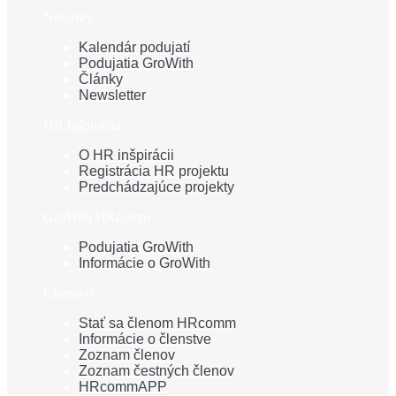
Novinky
Kalendár podujatí
Podujatia GroWith
Články
Newsletter
HR inšpirácia
O HR inšpirácii
Registrácia HR projektu
Predchádzajúce projekty
GroWith HRcomm
Podujatia GroWith
Informácie o GroWith
Členstvo
Stať sa členom HRcomm
Informácie o členstve
Zoznam členov
Zoznam čestných členov
HRcommAPP