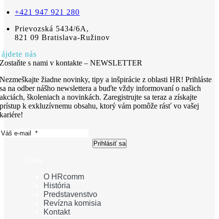
+421 947 921 280
Prievozská 5434/6A,
821 09 Bratislava-Ružinov
ájdete nás
Zostaňte s nami v kontakte – NEWSLETTER
Nezmeškajte žiadne novinky, tipy a inšpirácie z oblasti HR! Prihláste
sa na odber nášho newslettera a buďte vždy informovaní o našich
akciách, školeniach a novinkách. Zaregistrujte sa teraz a získajte
prístup k exkluzívnemu obsahu, ktorý vám pomôže rásť vo vašej
kariére!
Prihlásiť sa
O nás
O HRcomm
História
Predstavenstvo
Revízna komisia
Kontakt