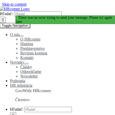
Skip to content
Hľadať:
Ďakujeme za Váš záujem!
There was an error trying to send your message. Please try again
later.
Toggle Navigation
O nás
O HRcomm
História
Predstavenstvo
Revízna komisia
Kontakt
Novinky
Články
Odporúčame
Newsletter
Podujatia
HR inšpirácia
GroWith HRcomm
Členstvo
Hľadať: