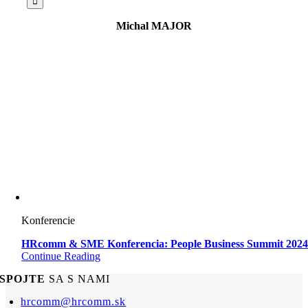
Michal MAJOR
Konferencie
HRcomm & SME Konferencia: People Business Summit 202
Continue Reading
SPOJTE
SA S NAMI
hrcomm@hrcomm.sk