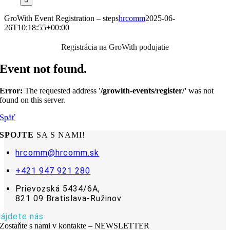
GroWith Event Registration – steps
hrcomm
2025-06-
26T10:18:55+00:00
Registrácia na GroWith podujatie
Event not found.
Error:
The requested address
'/growith-events/register/'
was not
found on this server.
Späť
SPOJTE
SA S NAMI!
hrcomm@hrcomm.sk
+421 947 921 280
Prievozská 5434/6A,
821 09 Bratislava-Ružinov
ájdete nás
Zostaňte s nami v kontakte – NEWSLETTER