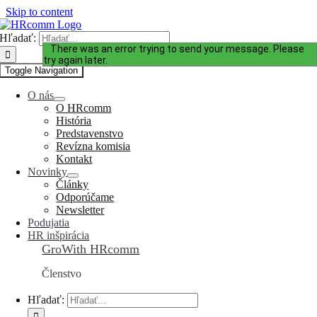
Skip to content
Hľadať:
Ďakujeme za Váš záujem!
There was an error trying to send your message. Please
try again later.
Toggle Navigation
O nás
O HRcomm
História
Predstavenstvo
Revízna komisia
Kontakt
Novinky
Články
Odporúčame
Newsletter
Podujatia
HR inšpirácia
GroWith HRcomm
Členstvo
Hľadať: