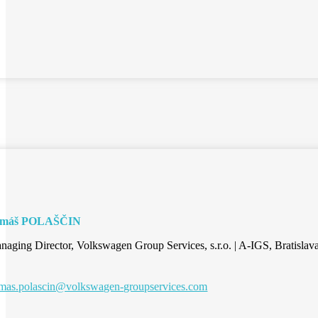
omáš POLAŠČIN
naging Director, Volkswagen Group Services, s.r.o. | A-IGS, Bratislav
mas.polascin@volkswagen-groupservices.com