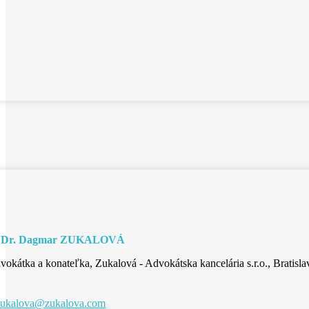
UDr. Dagmar ZUKALOVÁ
vokátka a konateľka, Zukalová - Advokátska kancelária s.r.o., Bratisla
zukalova@zukalova.com