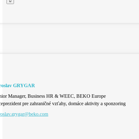
roslav GRYGAR
nior Manager, Business HR & WEEC, BEKO Europe
ceprezident pre zahraničné vzťahy, domáce aktivity a sponzoring
roslav.grygar@beko.com