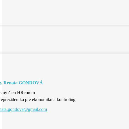
g. Renata GONDOVÁ
stný člen HRcomm
ceprezidentka pre ekonomiku a kontroling
enata.gondova@gmail.com