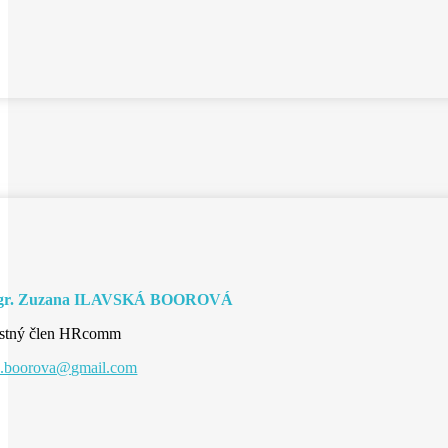
gr. Zuzana ILAVSKÁ BOOROVÁ
stný člen HRcomm
u.boorova@gmail.com