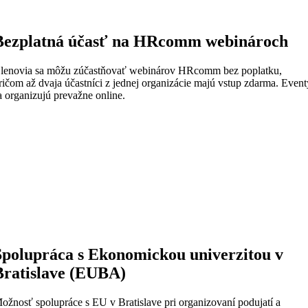
Bezplatná účasť na HRcomm webinároch
lenovia sa môžu zúčastňovať webinárov HRcomm bez poplatku,
ričom až dvaja účastníci z jednej organizácie majú vstup zdarma. Event
a organizujú prevažne online.
Spolupráca s Ekonomickou univerzitou v
Bratislave (EUBA)
ožnosť spolupráce s EU v Bratislave pri organizovaní podujatí a