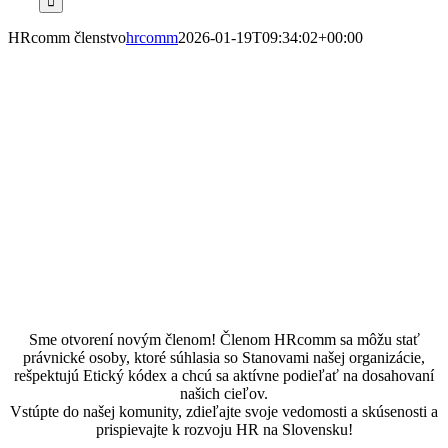
HRcomm členstvo
hrcomm
2026-01-19T09:34:02+00:00
Členstvo v
HRcomm
Sme otvorení novým členom! Členom HRcomm sa môžu stať
právnické osoby, ktoré súhlasia so Stanovami našej organizácie,
rešpektujú Etický kódex a chcú sa aktívne podieľať na dosahovaní
našich cieľov.
Vstúpte do našej komunity, zdieľajte svoje vedomosti a skúsenosti a
prispievajte k rozvoju HR na Slovensku!