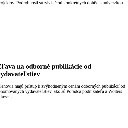
rojektov. Podrobnosti sú závislé od konkrétnych dohôd s univerzitou.
Zľava na odborné publikácie od
vydavateľstiev
lenovia majú prístup k zvýhodneným cenám odborných publikácií od
enomovaných vydavateľstiev, ako sú Poradca podnikateľa a Wolters
luwer.