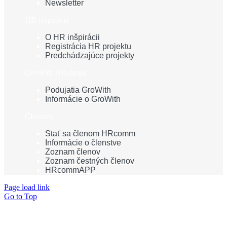
Newsletter
HR inšpirácia
O HR inšpirácii
Registrácia HR projektu
Predchádzajúce projekty
GroWith HRcomm
Podujatia GroWith
Informácie o GroWith
Členstvo
Stať sa členom HRcomm
Informácie o členstve
Zoznam členov
Zoznam čestných členov
HRcommAPP
Page load link
Go to Top