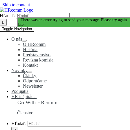
Skip to content
Hľadať:
Ďakujeme za Váš záujem!
There was an error trying to send your message. Please try again
later.
Toggle Navigation
O nás
O HRcomm
História
Predstavenstvo
Revízna komisia
Kontakt
Novinky
Články
Odporúčame
Newsletter
Podujatia
HR inšpirácia
GroWith HRcomm
Členstvo
Hľadať: