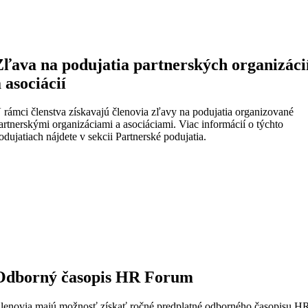
Zľava na podujatia partnerských organizáci
a asociácií
 rámci členstva získavajú členovia zľavy na podujatia organizované
artnerskými organizáciami a asociáciami. Viac informácií o týchto
odujatiach nájdete v sekcii Partnerské podujatia.
Odborný časopis HR Forum
lenovia majú možnosť získať ročné predplatné odborného časopisu H