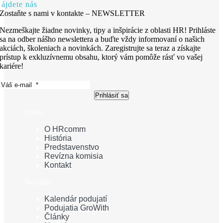
ájdete nás
Zostaňte s nami v kontakte – NEWSLETTER
Nezmeškajte žiadne novinky, tipy a inšpirácie z oblasti HR! Prihláste
sa na odber nášho newslettera a buďte vždy informovaní o našich
akciách, školeniach a novinkách. Zaregistrujte sa teraz a získajte
prístup k exkluzívnemu obsahu, ktorý vám pomôže rásť vo vašej
kariére!
Prihlásiť sa
O nás
O HRcomm
História
Predstavenstvo
Revízna komisia
Kontakt
Novinky
Kalendár podujatí
Podujatia GroWith
Články