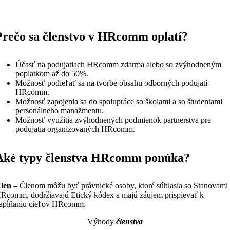
Prečo sa členstvo v HRcomm oplatí?
Účasť na podujatiach HRcomm zdarma alebo so zvýhodneným
poplatkom až do 50%.
Možnosť podieľať sa na tvorbe obsahu odborných podujatí
HRcomm.
Možnosť zapojenia sa do spolupráce so školami a so študentami
personálneho manažmentu.
Možnosť využitia zvýhodnených podmienok partnerstva pre
podujatia organizovaných HRcomm.
Aké typy členstva HRcomm ponúka?
len
– Členom môžu byť právnické osoby, ktoré súhlasia so Stanovami
Rcomm, dodržiavajú Etický kódex a majú záujem prispievať k
apĺňaniu cieľov HRcomm.
Výhody
členstva