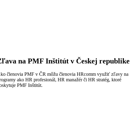
Zľava na PMF Inštitút v Českej republike
ko členovia PMF v ČR môžu členovia HRcomm využiť zľavy na
rogramy ako HR profesionál, HR manažér či HR stratég, ktoré
oskytuje PMF Inštitút.