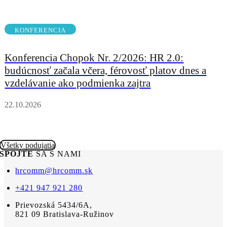
KONFERENCIA
Konferencia Chopok Nr. 2/2026: HR 2.0:
budúcnosť začala včera, férovosť platov dnes a
vzdelávanie ako podmienka zajtra
22.10.2026
Všetky podujatia
SPOJTE
SA S NAMI
hrcomm@hrcomm.sk
+421 947 921 280
Prievozská 5434/6A,
821 09 Bratislava-Ružinov