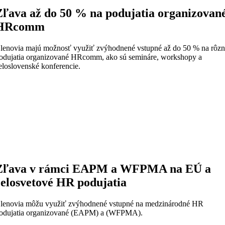
Zľava až do 50 % na podujatia organizovan
HRcomm
lenovia majú možnosť využiť zvýhodnené vstupné až do 50 % na rôz
odujatia organizované HRcomm, ako sú semináre, workshopy a
eloslovenské konferencie.
Zľava v rámci EAPM a WFPMA na EÚ a
celosvetové HR podujatia
lenovia môžu využiť zvýhodnené vstupné na medzinárodné HR
odujatia organizované (EAPM) a (WFPMA).