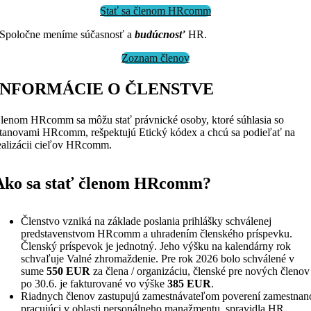
Stať sa členom HRcomm
Spoločne meníme súčasnosť a
budúcnosť
HR.
Zoznam členov
INFORMÁCIE O ČLENSTVE
lenom HRcomm sa môžu stať právnické osoby, ktoré súhlasia so
tanovami HRcomm, rešpektujú Etický kódex a chcú sa podieľať na
ealizácii cieľov HRcomm.
Ako sa stať členom HRcomm?
Členstvo vzniká na základe poslania prihlášky schválenej
predstavenstvom HRcomm a uhradením členského príspevku.
Členský príspevok je jednotný. Jeho výšku na kalendárny rok
schvaľuje Valné zhromaždenie. Pre rok 2026 bolo schválené v
sume
550 EUR
za člena / organizáciu, členské pre nových členov
po 30.6. je fakturované vo výške
385 EUR
.
Riadnych členov zastupujú zamestnávateľom poverení zamestnan
pracujúci v oblasti personálneho manažmentu, spravidla HR