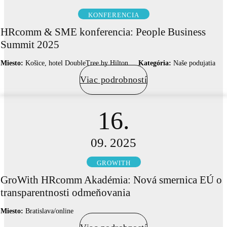
KONFERENCIA
HRcomm & SME konferencia: People Business
Summit 2025
Miesto:
Košice, hotel DoubleTree by Hilton
Kategória:
Naše podujatia
Viac podrobností
16.
09. 2025
GROWITH
GroWith HRcomm Akadémia: Nová smernica EÚ o
transparentnosti odmeňovania
Miesto:
Bratislava/online