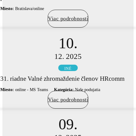
Miesto:
Bratislava/online
Viac podrobností
10.
12. 2025
INÉ
31. riadne Valné zhromaždenie členov HRcomm
Miesto:
online - MS Teams
Kategória:
Naše podujatia
Viac podrobností
09.