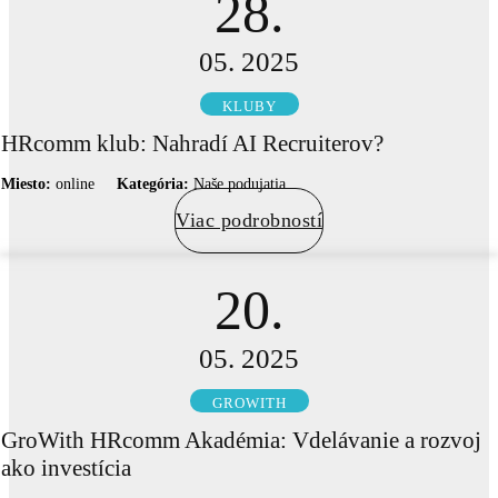
28.
05. 2025
KLUBY
HRcomm klub: Nahradí AI Recruiterov?
Miesto:
online
Kategória:
Naše podujatia
Viac podrobností
20.
05. 2025
GROWITH
GroWith HRcomm Akadémia: Vdelávanie a rozvoj
ako investícia