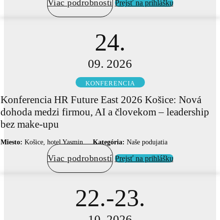
Viac podrobností
Prejsť na prihlášku
24.
09. 2026
KONFERENCIA
Konferencia HR Future East 2026 Košice: Nová
dohoda medzi firmou, AI a človekom – leadership
bez make-upu
Miesto:
Košice, hotel Yasmin
Kategória:
Naše podujatia
Viac podrobností
Prejsť na prihlášku
22.-23.
10. 2026