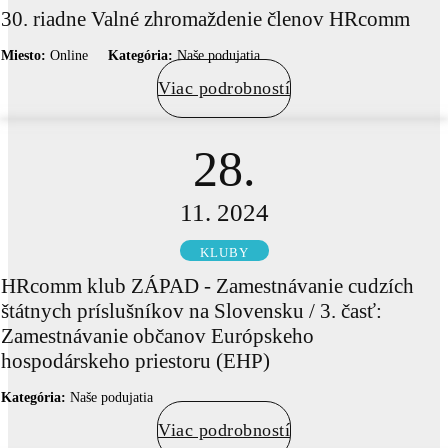
30. riadne Valné zhromaždenie členov HRcomm
Miesto:
Online
Kategória:
Naše podujatia
Viac podrobností
28.
11. 2024
KLUBY
HRcomm klub ZÁPAD - Zamestnávanie cudzích
štátnych príslušníkov na Slovensku / 3. časť:
Zamestnávanie občanov Európskeho
hospodárskeho priestoru (EHP)
Kategória:
Naše podujatia
Viac podrobností