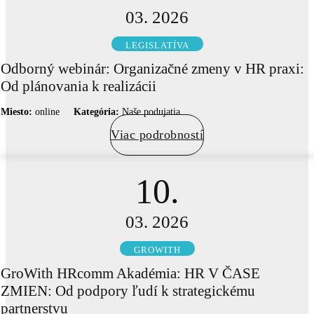
03. 2026
LEGISLATÍVA
Odborný webinár: Organizačné zmeny v HR praxi:
Od plánovania k realizácii
Miesto:
online
Kategória:
Naše podujatia
Viac podrobností
10.
03. 2026
GROWITH
GroWith HRcomm Akadémia: HR V ČASE
ZMIEN: Od podpory ľudí k strategickému
partnerstvu