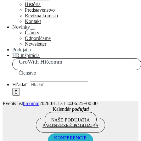
História
Predstavenstvo
Revízna komisia
Kontakt
Novinky
Články
Odporúčame
Newsletter
Podujatia
HR inšpirácia
GroWith HRcomm
Členstvo
Hľadať:
Events list
hrcomm
2026-01-13T14:06:25+00:00
Kalendár
podujatí
NAŠE PODUJATIA
PARTNERSKÉ PODUJATIA
KONFERENCIE