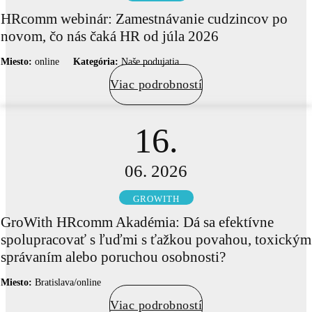
HRcomm webinár: Zamestnávanie cudzincov po
novom, čo nás čaká HR od júla 2026
Miesto:
online
Kategória:
Naše podujatia
Viac podrobností
16.
06. 2026
GROWITH
GroWith HRcomm Akadémia: Dá sa efektívne
spolupracovať s ľuďmi s ťažkou povahou, toxickým
správaním alebo poruchou osobnosti?
Miesto:
Bratislava/online
Viac podrobností