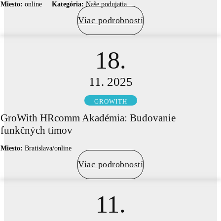
Miesto:
online
Kategória:
Naše podujatia
Viac podrobností
18.
11. 2025
GROWITH
GroWith HRcomm Akadémia: Budovanie
funkčných tímov
Miesto:
Bratislava/online
Viac podrobností
11.