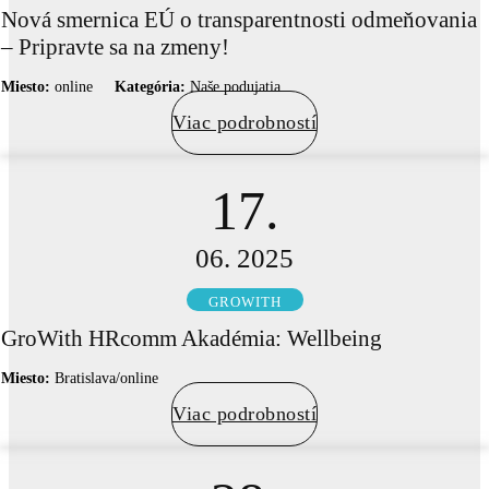
Nová smernica EÚ o transparentnosti odmeňovania
– Pripravte sa na zmeny!
Miesto:
online
Kategória:
Naše podujatia
Viac podrobností
17.
06. 2025
GROWITH
GroWith HRcomm Akadémia: Wellbeing
Miesto:
Bratislava/online
Viac podrobností