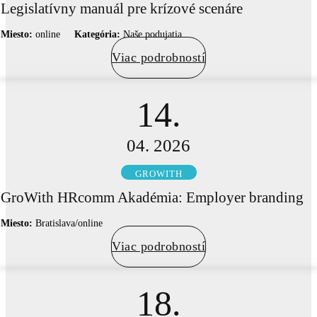
Legislatívny manuál pre krízové scenáre
Miesto:
online
Kategória:
Naše podujatia
Viac podrobností
14.
04. 2026
GROWITH
GroWith HRcomm Akadémia: Employer branding
Miesto:
Bratislava/online
Viac podrobností
18.