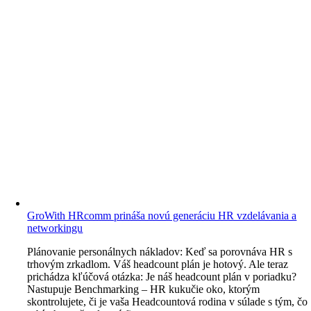
GroWith HRcomm prináša novú generáciu HR vzdelávania a
networkingu
Plánovanie personálnych nákladov: Keď sa porovnáva HR s
trhovým zrkadlom. Váš headcount plán je hotový. Ale teraz
prichádza kľúčová otázka: Je náš headcount plán v poriadku?
Nastupuje Benchmarking – HR kukučie oko, ktorým
skontrolujete, či je vaša Headcountová rodina v súlade s tým, čo