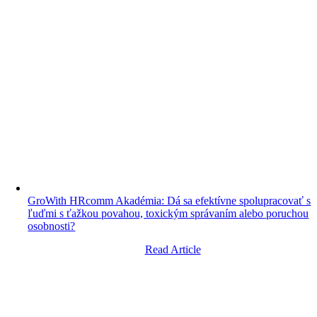
GroWith HRcomm Akadémia: Dá sa efektívne spolupracovať s
ľuďmi s ťažkou povahou, toxickým správaním alebo poruchou
osobnosti?
Read Article