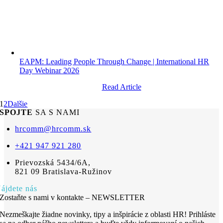
EAPM: Leading People Through Change | International HR
Day Webinar 2026
Read Article
1
2
Dalšie
SPOJTE
SA S NAMI
hrcomm@hrcomm.sk
+421 947 921 280
Prievozská 5434/6A,
821 09 Bratislava-Ružinov
ájdete nás
Zostaňte s nami v kontakte – NEWSLETTER
Nezmeškajte žiadne novinky, tipy a inšpirácie z oblasti HR! Prihláste