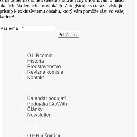
sa na odber nášho newslettera a buďte vždy informovaní o našich
akciách, školeniach a novinkách. Zaregistrujte sa teraz a získajte
prístup k exkluzívnemu obsahu, ktorý vám pomôže rásť vo vašej
kariére!
Prihlásiť sa
O nás
O HRcomm
História
Predstavenstvo
Revízna komisia
Kontakt
Novinky
Kalendár podujatí
Podujatia GroWith
Články
Newsletter
HR inšpirácia
O HR inšpirácii