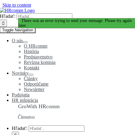
Skip to content
Hľadať:
Ďakujeme za Váš záujem!
There was an error trying to send your message. Please try again
later.
Toggle Navigation
O nás
O HRcomm
História
Predstavenstvo
Revízna komisia
Kontakt
Novinky
Články
Odporúčame
Newsletter
Podujatia
HR inšpirácia
GroWith HRcomm
Členstvo
Hľadať: