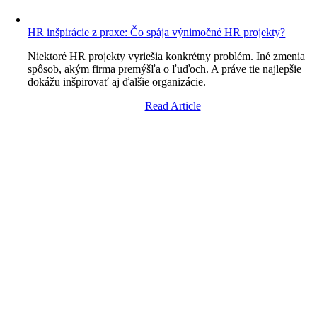
HR inšpirácie z praxe: Čo spája výnimočné HR projekty?
Niektoré HR projekty vyriešia konkrétny problém. Iné zmenia
spôsob, akým firma premýšľa o ľuďoch. A práve tie najlepšie
dokážu inšpirovať aj ďalšie organizácie.
Read Article