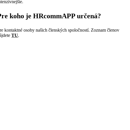
ntenzívnejšie.
Pre koho je HRcommAPP určená?
re kontaktné osoby našich členských spoločností. Zoznam členov
ájdete
TU
.