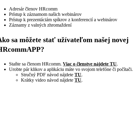
Adresár členov HRcomm
Prístup k záznamom našich webinárov
Prístup k prezentáciám spíkrov z konferencií a webinárov
Záznamy z valných zhromaždení
Ako sa môžete stať užívateľom našej novej
HRcommAPP?
Staňte sa členom HRcomm.
Viac o členstve nájdete TU
.
Urobte pár klikov a aplikáciu máte vo svojom telefóne či počítači.
Stručný PDF návod nájdete
TU
.
Krátky video návod nájdete
TU
.