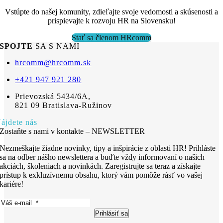
Vstúpte do našej komunity, zdieľajte svoje vedomosti a skúsenosti a
prispievajte k rozvoju HR na Slovensku!
Stať sa členom HRcomm
SPOJTE
SA S NAMI
hrcomm@hrcomm.sk
+421 947 921 280
Prievozská 5434/6A,
821 09 Bratislava-Ružinov
ájdete nás
Zostaňte s nami v kontakte – NEWSLETTER
Nezmeškajte žiadne novinky, tipy a inšpirácie z oblasti HR! Prihláste
sa na odber nášho newslettera a buďte vždy informovaní o našich
akciách, školeniach a novinkách. Zaregistrujte sa teraz a získajte
prístup k exkluzívnemu obsahu, ktorý vám pomôže rásť vo vašej
kariére!
Prihlásiť sa