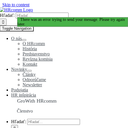
Skip to content
Hľadať:
Ďakujeme za Váš záujem!
There was an error trying to send your message. Please try again
later.
Toggle Navigation
O nás
O HRcomm
História
Predstavenstvo
Revízna komisia
Kontakt
Novinky
Články
Odporúčame
Newsletter
Podujatia
HR inšpirácia
GroWith HRcomm
Členstvo
Hľadať: