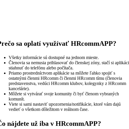
Prečo sa oplatí využívať HRcommAPP?
Všetky informácie sú dostupné na jednom mieste.
Členovia sa nemusia prihlasovať do členskej zóny, stačí si aplikác
stiahnuť do telefónu alebo počítača.
Priamo prostredníctvom aplikácie sa môžete ľahko spojiť s
ostatnými členmi HRcomm či členmi HRcomm tímu (členovia
predstavenstva, vedúci HRcomm klubov, kolegynky z HRcomm
kancelárie).
Môžete si vytvárať svoje komunity či byť členom vybraných
komunít.
Viete si sami nastaviť upozornenia/notifikácie, ktoré vám dajú
vedieť o všetkom dôležitom v reálnom čase.
Čo nájdete už iba v HRcommAPP?