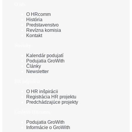
O nás
O HRcomm
História
Predstavenstvo
Revízna komisia
Kontakt
Novinky
Kalendár podujatí
Podujatia GroWith
Články
Newsletter
HR inšpirácia
O HR inšpirácii
Registrácia HR projektu
Predchádzajúce projekty
GroWith HRcomm
Podujatia GroWith
Informácie o GroWith