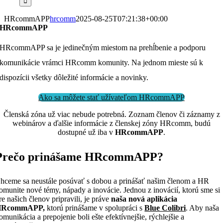
HRcommAPP
hrcomm
2025-08-25T07:21:38+00:00
HRcommAPP
HRcommAPP sa je jedinečným miestom na prehĺbenie a podporu
komunikácie vrámci HRcomm komunity. Na jednom mieste sú k
dispozícii všetky dôležité informácie a novinky.
Ako sa môžete stať užívateľom HRcommAPP
Členská zóna už viac nebude potrebná. Zoznam členov či záznamy z
webinárov a ďalšie informácie z členskej zóny HRcomm, budú
dostupné už iba v
HRcommAPP
.
Prečo prinášame HRcommAPP?
hceme sa neustále posúvať s dobou a prinášať našim členom a HR
omunite nové témy, nápady a inovácie. Jednou z inovácií, ktorú sme si
re našich členov pripravili, je práve
naša nová aplikácia
HRcommAPP,
ktorú prinášame v spolupráci s
Blue Colibri
. Aby naša
omunikácia a prepojenie boli ešte efektívnejšie, rýchlejšie a