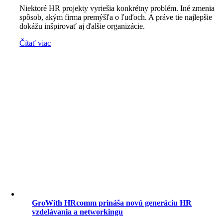
Niektoré HR projekty vyriešia konkrétny problém. Iné zmenia
spôsob, akým firma premýšľa o ľuďoch. A práve tie najlepšie
dokážu inšpirovať aj ďalšie organizácie.
Čítať viac
GroWith HRcomm prináša novú generáciu HR
vzdelávania a networkingu