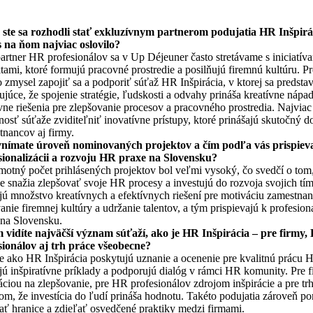
 ste sa rozhodli stať exkluzívnym partnerom podujatia HR Inšpirá
s na ňom najviac oslovilo?
artner HR profesionálov sa v Up Déjeuner často stretávame s iniciatív
tami, ktoré formujú pracovné prostredie a posilňujú firemnú kultúru. P
 zmysel zapojiť sa a podporiť súťaž HR Inšpirácia, v ktorej sa predstav
júce, že spojenie stratégie, ľudskosti a odvahy prináša kreatívne nápa
vne riešenia pre zlepšovanie procesov a pracovného prostredia. Najviac
osť súťaže zviditeľniť inovatívne prístupy, ktoré prinášajú skutočný 
tnancov aj firmy.
nímate úroveň nominovaných projektov a čím podľa vás prispiev
sionalizácii a rozvoju HR praxe na Slovensku?
motný počet prihlásených projektov bol veľmi vysoký, čo svedčí o tom,
e snažia zlepšovať svoje HR procesy a investujú do rozvoja svojich tí
jú množstvo kreatívnych a efektívnych riešení pre motiváciu zamestna
nie firemnej kultúry a udržanie talentov, a tým prispievajú k profesion
 na Slovensku.
 vidíte najväčší význam súťaží, ako je HR Inšpirácia – pre firmy,
sionálov aj trh práce všeobecne?
e ako HR Inšpirácia poskytujú uznanie a ocenenie pre kvalitnú prácu 
jú inšpiratívne príklady a podporujú dialóg v rámci HR komunity. Pre f
ciou na zlepšovanie, pre HR profesionálov zdrojom inšpirácie a pre tr
lom, že investícia do ľudí prináša hodnotu. Takéto podujatia zároveň p
ať hranice a zdieľať osvedčené praktiky medzi firmami.