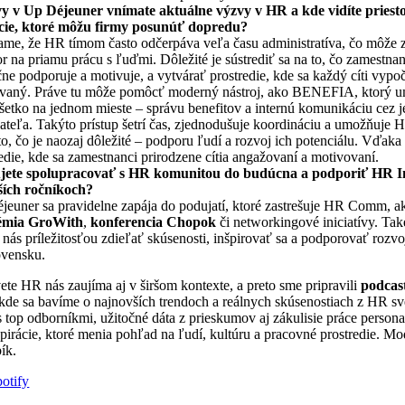
y v Up Déjeuner vnímate aktuálne výzvy v HR a kde vidíte priest
cie, ktoré môžu firmy posunúť dopredu?
me, že HR tímom často odčerpáva veľa času administratíva, čo môže 
or na priamu prácu s ľuďmi. Dôležité je sústrediť sa na to, čo zamestna
ne podporuje a motivuje, a vytvárať prostredie, kde sa každý cíti vypo
vaný. Práve tu môže pomôcť moderný nástroj, ako BENEFIA, ktorý 
šetko na jednom mieste – správu benefitov a internú komunikáciu cez 
ateľa. Takýto prístup šetrí čas, zjednodušuje koordináciu a umožňuje H
to, čo je naozaj dôležité – podporu ľudí a rozvoj ich potenciálu. Vďak
edie, kde sa zamestnanci prirodzene cítia angažovaní a motivovaní.
jete spolupracovať s HR komunitou do budúcna a podporiť HR In
ších ročníkoch?
jeuner sa pravidelne zapája do podujatí, ktoré zastrešuje HR Comm, a
émia GroWith
,
konferencia Chopok
či networkingové iniciatívy. Také
 nás príležitosťou zdieľať skúsenosti, inšpirovať sa a podporovať rozv
ovensku.
ete HR nás zaujíma aj v širšom kontexte, a preto sme pripravili
podcas
 kde sa bavíme o najnovších trendoch a reálnych skúsenostiach z HR sv
top odborníkmi, užitočné dáta z prieskumov aj zákulisie práce persona
špirácie, ktoré menia pohľad na ľudí, kultúru a pracovné prostredie. Mo
ík.
otify