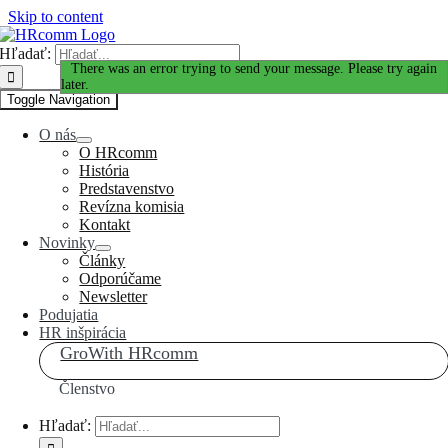
Skip to content
Hľadať:
Ďakujeme za Váš záujem!
There was an error trying to send your message. Please try again
later.
Toggle Navigation
O nás
O HRcomm
História
Predstavenstvo
Revízna komisia
Kontakt
Novinky
Články
Odporúčame
Newsletter
Podujatia
HR inšpirácia
GroWith HRcomm
Členstvo
Hľadať: