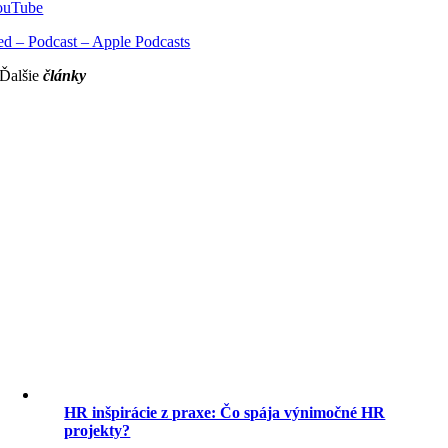
YouTube
 – Podcast – Apple Podcasts
Ďalšie
články
HR inšpirácie z praxe: Čo spája výnimočné HR
projekty?