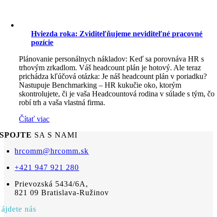
Hviezda roka: Zviditeľňujeme neviditeľné pracovné
pozície
Plánovanie personálnych nákladov: Keď sa porovnáva HR s
trhovým zrkadlom. Váš headcount plán je hotový. Ale teraz
prichádza kľúčová otázka: Je náš headcount plán v poriadku?
Nastupuje Benchmarking – HR kukučie oko, ktorým
skontrolujete, či je vaša Headcountová rodina v súlade s tým, čo
robí trh a vaša vlastná firma.
Čítať viac
SPOJTE
SA S NAMI
hrcomm@hrcomm.sk
+421 947 921 280
Prievozská 5434/6A,
821 09 Bratislava-Ružinov
ájdete nás