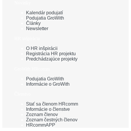
Novinky
Kalendár podujatí
Podujatia GroWith
Články
Newsletter
HR inšpirácia
O HR inšpirácii
Registrácia HR projektu
Predchádzajúce projekty
GroWith HRcomm
Podujatia GroWith
Informácie o GroWith
Členstvo
Stať sa členom HRcomm
Informácie o členstve
Zoznam členov
Zoznam čestných členov
HRcommAPP