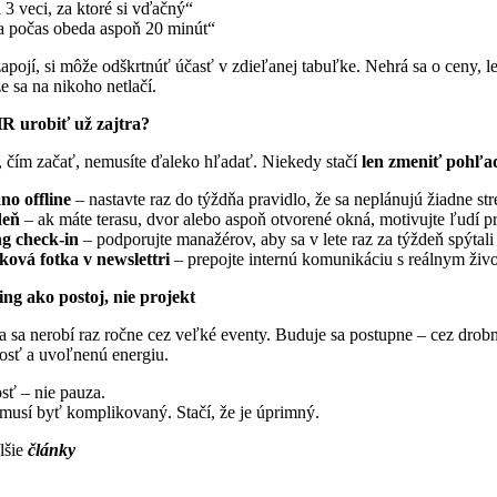
 3 veci, za ktoré si vďačný“
sa počas obeda aspoň 20 minút“
zapojí, si môže odškrtnúť účasť v zdieľanej tabuľke. Nehrá sa o ceny, 
že sa na nikoho netlačí.
R urobiť už zajtra?
 čím začať, nemusíte ďaleko hľadať. Niekedy stačí
len zmeniť pohľa
no offline
– nastavte raz do týždňa pravidlo, že sa neplánujú žiadne st
deň
– ak máte terasu, dvor alebo aspoň otvorené okná, motivujte ľudí 
ng check-in
– podporujte manažérov, aby sa v lete raz za týždeň spýtal
ová fotka v newslettri
– prepojte internú komunikáciu s reálnym život
ng ako postoj, nie projekt
 sa nerobí raz ročne cez veľké eventy. Buduje sa postupne – cez drob
osť a uvoľnenú energiu.
osť – nie pauza.
musí byť komplikovaný. Stačí, že je úprimný.
lšie
články