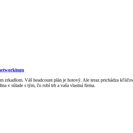
networkingu
 zrkadlom. Váš headcount plán je hotový. Ale teraz prichádza kľúčov
a v súlade s tým, čo robí trh a vaša vlastná firma.