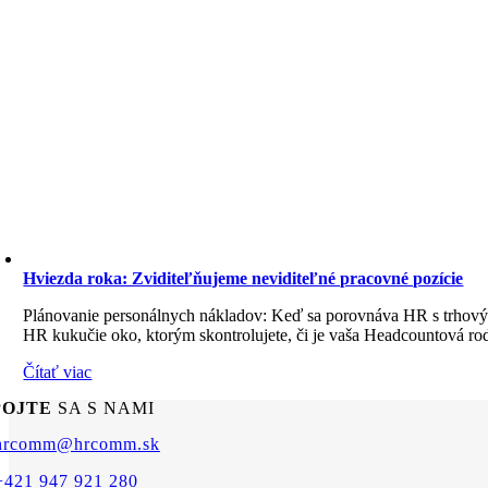
Hviezda roka: Zviditeľňujeme neviditeľné pracovné pozície
Plánovanie personálnych nákladov: Keď sa porovnáva HR s trhovým
HR kukučie oko, ktorým skontrolujete, či je vaša Headcountová rodin
Čítať viac
POJTE
SA S NAMI
hrcomm@hrcomm.sk
+421 947 921 280