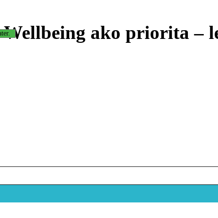
ellbeing ako priorita – le
ter.