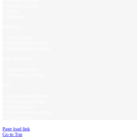
Kalendár podujatí
Podujatia GroWith
Články
Newsletter
 inšpirácia
O HR inšpirácii
Registrácia HR projektu
Predchádzajúce projekty
oWith HRcomm
Podujatia GroWith
Informácie o GroWith
enstvo
Stať sa členom HRcomm
Informácie o členstve
Zoznam členov
Zoznam čestných členov
HRcommAPP
Page load link
Go to Top