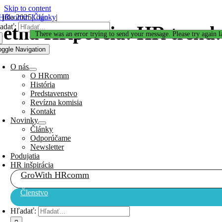
Skip to content
. júla 2025
|
Články
|
adať:
etná HRporcia: HR trend: W
Ďakujeme za Váš záujem!
There was an error trying to send your message. Please try again la
oggle Navigation
O nás
O HRcomm
História
Predstavenstvo
Revízna komisia
Kontakt
Novinky
Články
Odporúčame
Newsletter
Podujatia
HR inšpirácia
GroWith HRcomm
Členstvo
Hľadať: