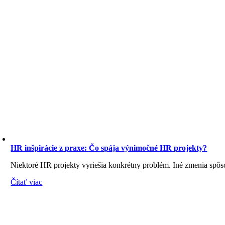
HR inšpirácie z praxe: Čo spája výnimočné HR projekty?
Niektoré HR projekty vyriešia konkrétny problém. Iné zmenia spôso
Čítať viac