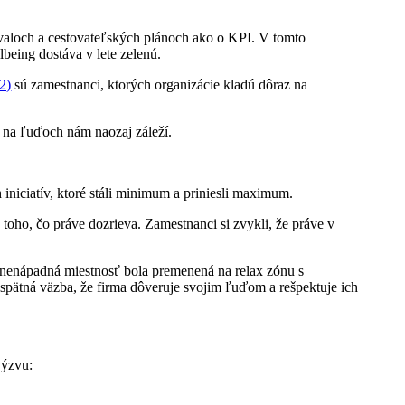
ivaloch a cestovateľských plánoch ako o KPI. V tomto
eing dostáva v lete zelenú.
2)
sú zamestnanci, ktorých organizácie kladú dôraz na
 na ľuďoch nám naozaj záleží.
iniciatív, ktoré stáli minimum a priniesli maximum.
toho, čo práve dozrieva. Zamestnanci si zvykli, že práve v
 nenápadná miestnosť bola premenená na relax zónu s
pätná väzba, že firma dôveruje svojim ľuďom a rešpektuje ich
výzvu: