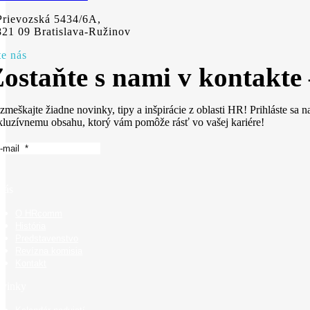
Prievozská 5434/6A,
821 09 Bratislava-Ružinov
te nás
Zostaňte s nami v konta
zmeškajte žiadne novinky, tipy a inšpirácie z oblasti HR! Prihláste sa n
kluzívnemu obsahu, ktorý vám pomôže rásť vo vašej kariére!
nás
O HRcomm
História
Predstavenstvo
Revízna komisia
Kontakt
vinky