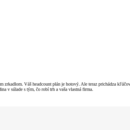
 zrkadlom. Váš headcount plán je hotový. Ale teraz prichádza kľúčov
a v súlade s tým, čo robí trh a vaša vlastná firma.