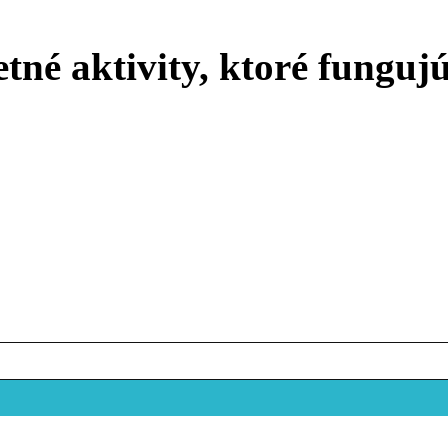
tné aktivity, ktoré funguj