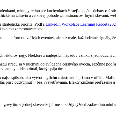
olenkami, mítingy rednú a v kuchynkách častejšie počuť debaty o fest
hickému zdraviu a celkovej pohode zamestnancov. Inými slovami, wellb
 strategická priorita. Podľa
LinkedIn Workplace Learning Report (202
či svojmu zamestnávateľovi.
m – nie formou veľkých eventov, ale cez malé, každodenné signály, že
h lektorov jogy. Niektoré z najlepších nápadov vznikli z jednoduchých 
ždú stredu sa v kuchyni objaví debna čerstvého ovocia, sezónne podľa 
vitamíny – ide o rituál, ktorý spája tím.
lo nájsť spôsob, ako vytvoriť
„tichú miestnosť“
priamo v office. Malá,
a prísť oddýchnuť – bez vysvetľovania. Efekt? Znížené preťaženie a s
tingový tím v jednej slovenskej firme si každý týždeň zadáva inú mini 