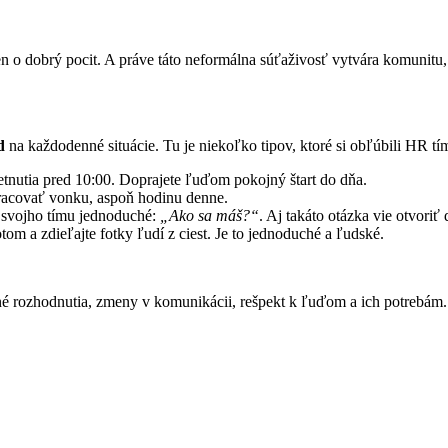
len o dobrý pocit. A práve táto neformálna súťaživosť vytvára komunitu
d
na každodenné situácie. Tu je niekoľko tipov, ktoré si obľúbili HR t
retnutia pred 10:00. Doprajete ľuďom pokojný štart do dňa.
pracovať vonku, aspoň hodinu denne.
i svojho tímu jednoduché:
„Ako sa máš?“
. Aj takáto otázka vie otvoriť 
om a zdieľajte fotky ľudí z ciest. Je to jednoduché a ľudské.
né rozhodnutia, zmeny v komunikácii, rešpekt k ľuďom a ich potrebám.