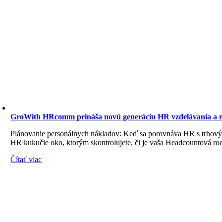
GroWith HRcomm prináša novú generáciu HR vzdelávania a 
Plánovanie personálnych nákladov: Keď sa porovnáva HR s trhovým
HR kukučie oko, ktorým skontrolujete, či je vaša Headcountová rodin
Čítať viac