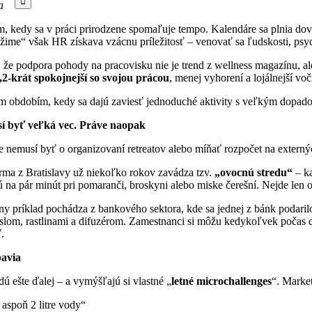
a
m, kedy sa v práci prirodzene spomaľuje tempo. Kalendáre sa plnia dov
ime“ však HR získava vzácnu príležitosť – venovať sa ľudskosti, psyc
 že podpora pohody na pracovisku nie je trend z wellness magazínu, ale
,2-krát spokojnejší so svojou prácou
, menej vyhorení a lojálnejší vo
ym obdobím, kedy sa dajú zaviesť jednoduché aktivity s veľkým dopado
í byť veľká vec. Práve naopak
e nemusí byť o organizovaní retreatov alebo míňať rozpočet na externýc
irma z Bratislavy už niekoľko rokov zavádza tzv.
„ovocnú stredu“
– ka
nú na pár minút pri pomaranči, broskyni alebo miske čerešní. Nejde len o 
vny príklad pochádza z bankového sektora, kde sa jednej z bánk podari
lom, rastlinami a difuzérom. Zamestnanci si môžu kedykoľvek počas dň
.
bavia
dú ešte ďalej – a vymýšľajú si vlastné „
letné microchallenges
“. Marke
 aspoň 2 litre vody“