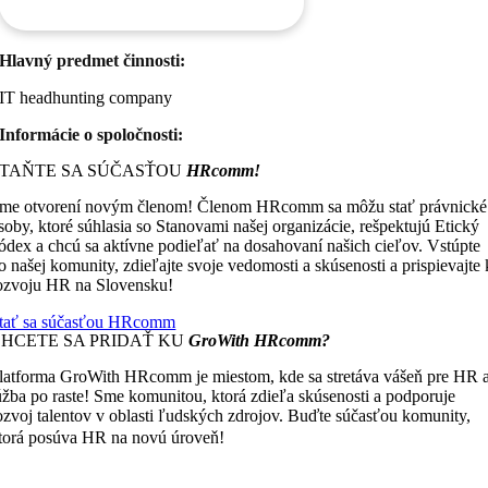
Hlavný predmet činnosti:
IT headhunting company
Informácie o spoločnosti:
STAŇTE SA SÚČASŤOU
HRcomm!
me otvorení novým členom! Členom HRcomm sa môžu stať právnické
soby, ktoré súhlasia so Stanovami našej organizácie, rešpektujú Etický
ódex a chcú sa aktívne podieľať na dosahovaní našich cieľov. Vstúpte
o našej komunity, zdieľajte svoje vedomosti a skúsenosti a prispievajte 
ozvoju HR na Slovensku!
tať sa súčasťou HRcomm
CHCETE SA PRIDAŤ KU
GroWith HRcomm?
latforma GroWith HRcomm je miestom, kde sa stretáva vášeň pre HR 
úžba po raste! Sme komunitou, ktorá zdieľa skúsenosti a podporuje
ozvoj talentov v oblasti ľudských zdrojov. Buďte súčasťou komunity,
Čím viac zdieľame, tým viac
torá posúva HR na novú úroveň!
ískavame.