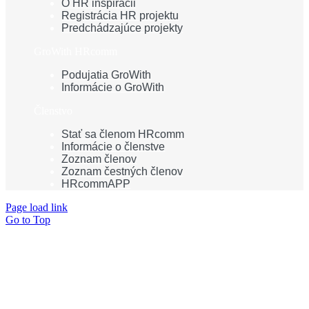
O HR inšpirácii
Registrácia HR projektu
Predchádzajúce projekty
GroWith HRcomm
Podujatia GroWith
Informácie o GroWith
Členstvo
Stať sa členom HRcomm
Informácie o členstve
Zoznam členov
Zoznam čestných členov
HRcommAPP
Page load link
Go to Top