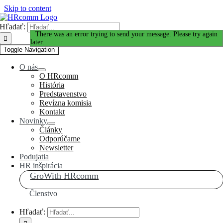
Skip to content
Hľadať:
Ďakujeme za Váš záujem!
There was an error trying to send your message. Please try again
later.
Toggle Navigation
O nás
O HRcomm
História
Predstavenstvo
Revízna komisia
Kontakt
Novinky
Články
Odporúčame
Newsletter
Podujatia
HR inšpirácia
GroWith HRcomm
Členstvo
Hľadať: