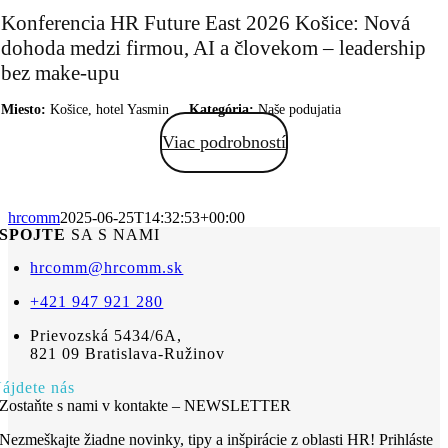
Konferencia HR Future East 2026 Košice: Nová
dohoda medzi firmou, AI a človekom – leadership
bez make-upu
Miesto:
Košice, hotel Yasmin
Kategória:
Naše podujatia
Viac podrobností
hrcomm
2025-06-25T14:32:53+00:00
SPOJTE
SA S NAMI
hrcomm@hrcomm.sk
+421 947 921 280
Prievozská 5434/6A,
821 09 Bratislava-Ružinov
ájdete nás
Zostaňte s nami v kontakte – NEWSLETTER
Nezmeškajte žiadne novinky, tipy a inšpirácie z oblasti HR! Prihláste