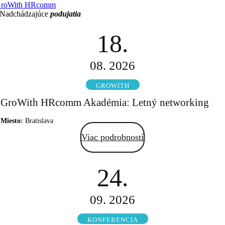
roWith HRcomm
Nadchádzajúce
podujatia
18.
08. 2026
GROWITH
GroWith HRcomm Akadémia: Letný networking
Miesto:
Bratislava
Viac podrobností
24.
09. 2026
KONFERENCIA