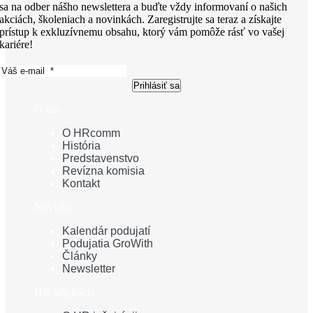
sa na odber nášho newslettera a buďte vždy informovaní o našich
akciách, školeniach a novinkách. Zaregistrujte sa teraz a získajte
prístup k exkluzívnemu obsahu, ktorý vám pomôže rásť vo vašej
kariére!
Prihlásiť sa
O nás
O HRcomm
História
Predstavenstvo
Revízna komisia
Kontakt
Novinky
Kalendár podujatí
Podujatia GroWith
Články
Newsletter
HR inšpirácia