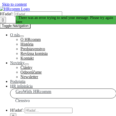
Skip to content
Hľadať:
Ďakujeme za Váš záujem!
There was an error trying to send your message. Please try again
later.
Toggle Navigation
O nás
O HRcomm
História
Predstavenstvo
Revízna komisia
Kontakt
Novinky
Články
Odporúčame
Newsletter
Podujatia
HR inšpirácia
GroWith HRcomm
Členstvo
Hľadať: