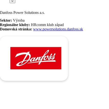
Danfoss Power Solutions a.s.
Sektor:
Výroba
Regionálne kluby:
HRcomm klub západ
Domovská stránka:
www.powersolutions.danfoss.sk