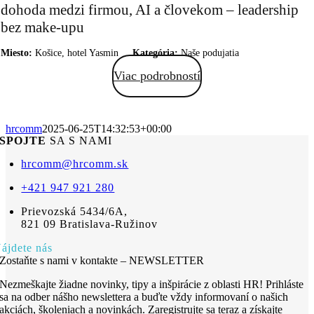
dohoda medzi firmou, AI a človekom – leadership
bez make-upu
Miesto:
Košice, hotel Yasmin
Kategória:
Naše podujatia
Viac podrobností
hrcomm
2025-06-25T14:32:53+00:00
SPOJTE
SA S NAMI
hrcomm@hrcomm.sk
+421 947 921 280
Prievozská 5434/6A,
821 09 Bratislava-Ružinov
ájdete nás
Zostaňte s nami v kontakte – NEWSLETTER
Nezmeškajte žiadne novinky, tipy a inšpirácie z oblasti HR! Prihláste
sa na odber nášho newslettera a buďte vždy informovaní o našich
akciách, školeniach a novinkách. Zaregistrujte sa teraz a získajte