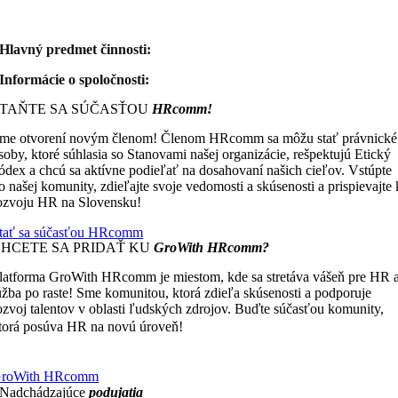
Hlavný predmet činnosti:
Informácie o spoločnosti:
STAŇTE SA SÚČASŤOU
HRcomm!
me otvorení novým členom! Členom HRcomm sa môžu stať právnické
soby, ktoré súhlasia so Stanovami našej organizácie, rešpektujú Etický
ódex a chcú sa aktívne podieľať na dosahovaní našich cieľov. Vstúpte
o našej komunity, zdieľajte svoje vedomosti a skúsenosti a prispievajte 
ozvoju HR na Slovensku!
tať sa súčasťou HRcomm
CHCETE SA PRIDAŤ KU
GroWith HRcomm?
latforma GroWith HRcomm je miestom, kde sa stretáva vášeň pre HR 
úžba po raste! Sme komunitou, ktorá zdieľa skúsenosti a podporuje
ozvoj talentov v oblasti ľudských zdrojov. Buďte súčasťou komunity,
Čím viac zdieľame, tým viac
torá posúva HR na novú úroveň!
ískavame.
roWith HRcomm
Nadchádzajúce
podujatia