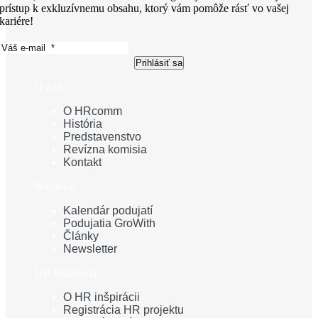
prístup k exkluzívnemu obsahu, ktorý vám pomôže rásť vo vašej
kariére!
Prihlásiť sa
O nás
O HRcomm
História
Predstavenstvo
Revízna komisia
Kontakt
Novinky
Kalendár podujatí
Podujatia GroWith
Články
Newsletter
HR inšpirácia
O HR inšpirácii
Registrácia HR projektu