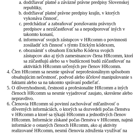
dodržiavať platné a záväzné právne predpisy Slovenskej
republiky,
dodržiavať platné právne predpisy krajín, v ktorých
vykonáva činnosť,
predchádzať a zabraňovať porušovaniu právnych
predpisov a nezúčastňovať sa a nepodporovať iných v
takomto konaní,
informovať svojich zástupcov v HRcomm o povinnosti
zosúladiť ich činnosť s týmto Etickým kódexom,
oboznámiť s obsahom Etického Kódexu svojich
zástupcov ako aj tých zamestnancov člena HRcomm, ktor
sa zúčastňujú alebo sa v budúcnosti budú zúčastňovať na
aktivitách HRcomm určených pre členov HRcomm.
Člen HRcomm sa nesmie správať neprofesionálnym spôsobom
obsahujúcim nečestnosť, podvod alebo účelové manipulovanie s
faktami alebo sa na takomto správaní podieľať.
O dôveryhodnosti, čestnosti a profesionalite HRcomm a iných
členoch HRcomm sa nesmie vyjadrovať zaujato, skreslene alebo
nepravdivo.
Členovia HRcomm sú povinní zachovávať mlčanlivosť o
dôverných informáciách, o ktorých sa dozvedeli počas členstva
v HRcomm a ktoré sa týkajú HRcomm a jednotlivých členov
HRcomm. Informácie získané počas členstva v HRcomm, najmä
informácie o ostaných členoch HRcomm, ako aj aktivity
realizované HRcomm, nesmú členovia združenia využívať na