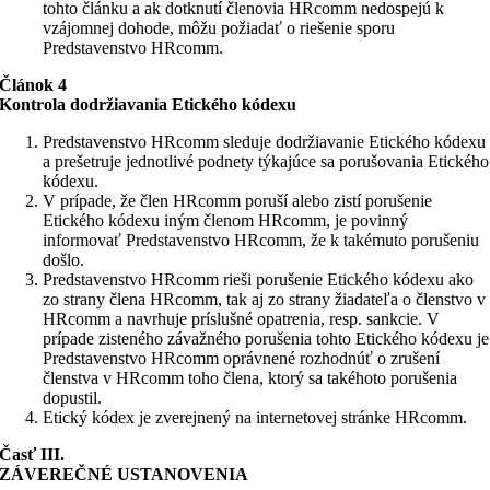
tohto článku a ak dotknutí členovia HRcomm nedospejú k
vzájomnej dohode, môžu požiadať o riešenie sporu
Predstavenstvo HRcomm.
Článok 4
Kontrola dodržiavania Etického kódexu
Predstavenstvo HRcomm sleduje dodržiavanie Etického kódexu
a prešetruje jednotlivé podnety týkajúce sa porušovania Etického
kódexu.
V prípade, že člen HRcomm poruší alebo zistí porušenie
Etického kódexu iným členom HRcomm, je povinný
informovať Predstavenstvo HRcomm, že k takémuto porušeniu
došlo.
Predstavenstvo HRcomm rieši porušenie Etického kódexu ako
zo strany člena HRcomm, tak aj zo strany žiadateľa o členstvo v
HRcomm a navrhuje príslušné opatrenia, resp. sankcie. V
prípade zisteného závažného porušenia tohto Etického kódexu je
Predstavenstvo HRcomm oprávnené rozhodnúť o zrušení
členstva v HRcomm toho člena, ktorý sa takéhoto porušenia
dopustil.
Etický kódex je zverejnený na internetovej stránke HRcomm.
Časť III.
ZÁVEREČNÉ USTANOVENIA