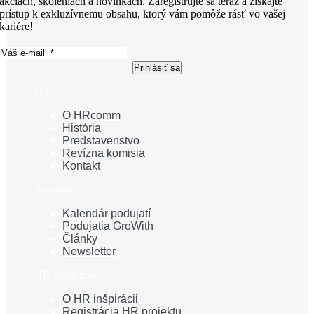
akciách, školeniach a novinkách. Zaregistrujte sa teraz a získajte
prístup k exkluzívnemu obsahu, ktorý vám pomôže rásť vo vašej
kariére!
Prihlásiť sa
O nás
O HRcomm
História
Predstavenstvo
Revízna komisia
Kontakt
Novinky
Kalendár podujatí
Podujatia GroWith
Články
Newsletter
HR inšpirácia
O HR inšpirácii
Registrácia HR projektu