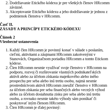
Dodržiavanie Etického kódexu je pre všetkých členov HRcomm
záväzné.
Akceptovanie Etického kódexu a jeho dodržiavanie je jednou z
podmienok členstva v HRcomm.
Časť II.
ZÁSADY A PRINCÍPY ETICKÉHO KÓDEXU
Článok 2
Všeobecné ustanovenia
Každý člen HRcomm je povinný konať v súlade s poslaním,
cieľmi, aktivitami a záujmami HRcomm zakotvenými v
Stanovách, Organizačnom poriadku HRcomm a tomto Etickom
kódexe.
Člen HRcomm nesmie využívať svoje členstvo v HRcomm na
podporu, rozvoj či rozširovanie vlastných podnikateľských
aktivít alebo za účelom získania majetkového alebo iného
prospechu pre seba alebo inú tretiu osobu, najmä nesmie
prostredníctvom aktivít HRcomm zneužiť členstvo v HRcomm
za účelom získania pre seba finančných alebo vecných výhod
alebo za účelom dosiahnutia zisku pre seba alebo inú tretiu
osobu, a rovnako nesmie takéto výhody sám ponúkať či
poskytovať iným členom HRcomm.
Člen HRcomm je ďalej povinný: