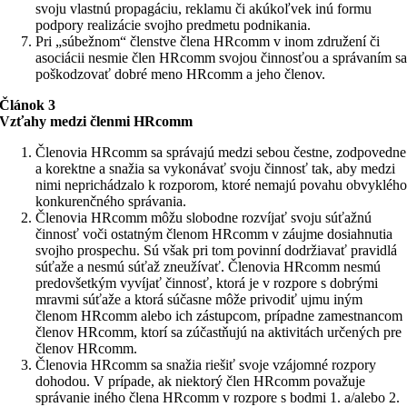
svoju vlastnú propagáciu, reklamu či akúkoľvek inú formu
podpory realizácie svojho predmetu podnikania.
Pri „súbežnom“ členstve člena HRcomm v inom združení či
asociácii nesmie člen HRcomm svojou činnosťou a správaním s
poškodzovať dobré meno HRcomm a jeho členov.
Článok 3
Vzťahy medzi členmi HRcomm
Členovia HRcomm sa správajú medzi sebou čestne, zodpovedne
a korektne a snažia sa vykonávať svoju činnosť tak, aby medzi
nimi neprichádzalo k rozporom, ktoré nemajú povahu obvykléh
konkurenčného správania.
Členovia HRcomm môžu slobodne rozvíjať svoju súťažnú
činnosť voči ostatným členom HRcomm v záujme dosiahnutia
svojho prospechu. Sú však pri tom povinní dodržiavať pravidlá
súťaže a nesmú súťaž zneužívať. Členovia HRcomm nesmú
predovšetkým vyvíjať činnosť, ktorá je v rozpore s dobrými
mravmi súťaže a ktorá súčasne môže privodiť ujmu iným
členom HRcomm alebo ich zástupcom, prípadne zamestnancom
členov HRcomm, ktorí sa zúčastňujú na aktivitách určených pre
členov HRcomm.
Členovia HRcomm sa snažia riešiť svoje vzájomné rozpory
dohodou. V prípade, ak niektorý člen HRcomm považuje
správanie iného člena HRcomm v rozpore s bodmi 1. a/alebo 2.