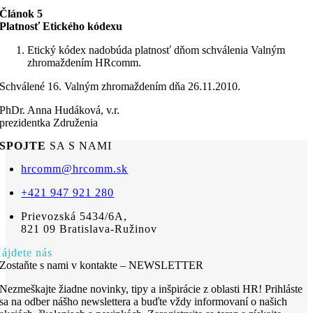
Článok 5
Platnosť Etického kódexu
Etický kódex nadobúda platnosť dňom schválenia Valným
zhromaždením HRcomm.
Schválené 16. Valným zhromaždením dňa 26.11.2010.
PhDr. Anna Hudáková, v.r.
prezidentka Združenia
SPOJTE
SA S NAMI
hrcomm@hrcomm.sk
+421 947 921 280
Prievozská 5434/6A,
821 09 Bratislava-Ružinov
ájdete nás
Zostaňte s nami v kontakte – NEWSLETTER
Nezmeškajte žiadne novinky, tipy a inšpirácie z oblasti HR! Prihláste
sa na odber nášho newslettera a buďte vždy informovaní o našich