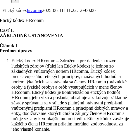
Etický kódex
hrcomm
2025-06-11T11:22:12+00:00
Etický kódex HRcomm
Časť I.
ZÁKLADNÉ USTANOVENIA
Článok 1
Predmet úpravy
Etický kódex HRcomm – Združenia pre riadenie a rozvoj
ľudských zdrojov (ďalej len Etický kódex) je jednou zo
základných vnútorných noriem HRcomm. Etický kódex
predstavuje súbor etických princípov, uznávaných hodnôt a
noriem týkajúcich sa správania sa členov HRcomm (právnické
osoby a fyzické osoby) a osôb vystupujúcich v mene členov
HRcomm. Etický kódex je konkretizáciou etických hodnôt
HRcomm, jeho vízií a poslania; obsahuje a zakotvuje základné
zásady správania sa v súlade s platnými právnymi predpismi,
vnútornými predpismi HRcomm a princípmi dobrých mravov a
etiky, dodržiavanie ktorých chráni záujmy členov HRcomm a
určuje vzťahy k vonkajšiemu prostrediu. Etický kódex zaväzuje
každého člena HRcomm prijatím morálnej zodpovednosti za
jeho vlastné konanie.