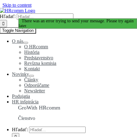
Skip to content
Hľadať:
Ďakujeme za Váš záujem!
There was an error trying to send your message. Please try again
later.
Toggle Navigation
O nás
O HRcomm
História
Predstavenstvo
Revízna komisia
Kontakt
Novinky
Články
Odporúčame
Newsletter
Podujatia
HR inšpirácia
GroWith HRcomm
Členstvo
Hľadať: