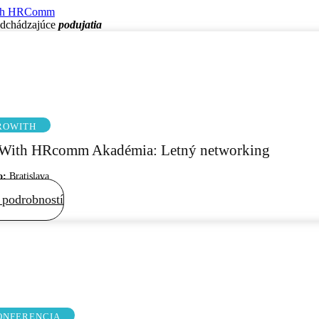
th HRComm
dchádzajúce
podujatia
ROWITH
With HRcomm Akadémia: Letný networking
o:
Bratislava
 podrobností
ONFERENCIA