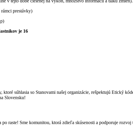
álne v tejto dobe cielenej na výkon, množstvo informácií a tlaku zmien).
 rámci prestávky)
p)
astníkov je 16
ré súhlasia so Stanovami našej organizácie, rešpektujú Etický kódex
 na Slovensku!
o raste! Sme komunitou, ktorá zdieľa skúsenosti a podporuje rozvoj t