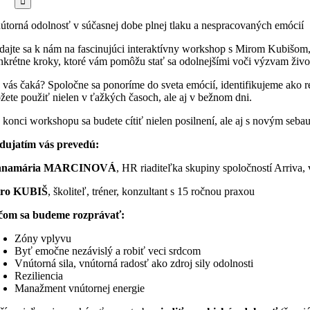
útorná odolnosť v súčasnej dobe plnej tlaku a nespracovaných emócií
idajte sa k nám na fascinujúci interaktívny workshop s Mirom Kubišom,
nkrétne kroky, ktoré vám pomôžu stať sa odolnejšími voči výzvam živo
 vás čaká? Spoločne sa ponoríme do sveta emócií, identifikujeme ako rea
žete použiť nielen v ťažkých časoch, ale aj v bežnom dni.
 konci workshopu sa budete cítiť nielen posilnení, ale aj s novým seb
dujatím vás prevedú:
nnamária MARCINOVÁ
, HR riaditeľka skupiny spoločností Arr
ro KUBIŠ
, školiteľ, tréner, konzultant s 15 ročnou praxou
čom sa budeme rozprávať:
Zóny vplyvu
Byť emočne nezávislý a robiť veci srdcom
Vnútorná sila, vnútorná radosť ako zdroj sily odolnosti
Reziliencia
Manažment vnútornej energie