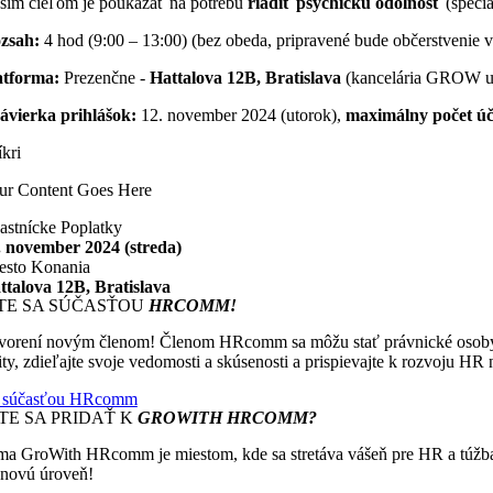
ším cieľom je poukázať na potrebu
riadiť psychickú odolnosť
(špeci
zsah:
4 hod (9:00 – 13:00) (bez obeda, pripravené bude občerstvenie v
atforma:
Prezenčne -
Hattalova 12B, Bratislava
(kancelária GROW u
ávierka prihlášok:
12. november 2024 (utorok),
maximálny počet úč
íkri
ur Content Goes Here
astnícke Poplatky
. november 2024 (streda)
esto Konania
ttalova 12B, Bratislava
TE SA SÚČASŤOU
HRCOMM!
vorení novým členom! Členom HRcomm sa môžu stať právnické osoby, kto
y, zdieľajte svoje vedomosti a skúsenosti a prispievajte k rozvoju HR
a súčasťou HRcomm
TE SA PRIDAŤ K
GROWITH HRCOMM?
ma GroWith HRcomm je miestom, kde sa stretáva vášeň pre HR a túžba p
novú úroveň!