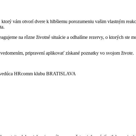
 ktorý vám otvorí dvere k hlbšiemu porozumeniu vašim vlastným reakci
ta.
gujeme na rôzne životné situácie a odhalíme rezervy, o ktorých ste možn
auvedomením, pripravení aplikovať získané poznatky vo svojom živote.
iva, vedúca HRcomm klubu BRATISLAVA