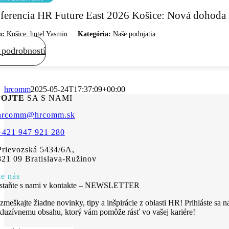
ferencia HR Future East 2026 Košice: Nová dohoda 
o:
Košice, hotel Yasmin
Kategória:
Naše podujatia
 podrobností
hrcomm
2025-05-24T17:37:09+00:00
POJTE
SA S NAMI
hrcomm@hrcomm.sk
+421 947 921 280
Prievozská 5434/6A,
821 09 Bratislava-Ružinov
te nás
staňte s nami v kontakte – NEWSLETTER
zmeškajte žiadne novinky, tipy a inšpirácie z oblasti HR! Prihláste sa n
kluzívnemu obsahu, ktorý vám pomôže rásť vo vašej kariére!