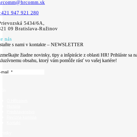
hrcomm@hrcomm.sk
+421 947 921 280
Prievozská 5434/6A,
821 09 Bratislava-Ružinov
te nás
staňte s nami v kontakte – NEWSLETTER
zmeškajte žiadne novinky, tipy a inšpirácie z oblasti HR! Prihláste sa n
kluzívnemu obsahu, ktorý vám pomôže rásť vo vašej kariére!
nás
O HRcomm
História
Predstavenstvo
Revízna komisia
Kontakt
vinky