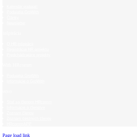
Kalendár podujatí
Podujatia GroWith
Články
Newsletter
 inšpirácia
O HR inšpirácii
Registrácia HR projektu
Predchádzajúce projekty
oWith HRcomm
Podujatia GroWith
Informácie o GroWith
enstvo
Stať sa členom HRcomm
Informácie o členstve
Zoznam členov
Zoznam čestných členov
HRcommAPP
Page load link