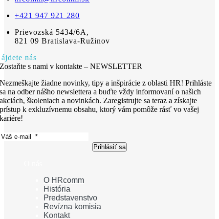
+421 947 921 280
Prievozská 5434/6A,
821 09 Bratislava-Ružinov
ájdete nás
Zostaňte s nami v kontakte – NEWSLETTER
Nezmeškajte žiadne novinky, tipy a inšpirácie z oblasti HR! Prihláste
sa na odber nášho newslettera a buďte vždy informovaní o našich
akciách, školeniach a novinkách. Zaregistrujte sa teraz a získajte
prístup k exkluzívnemu obsahu, ktorý vám pomôže rásť vo vašej
kariére!
Prihlásiť sa
O nás
O HRcomm
História
Predstavenstvo
Revízna komisia
Kontakt