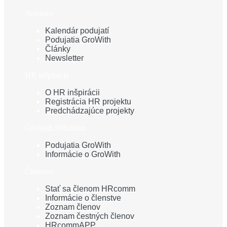
Novinky
Kalendár podujatí
Podujatia GroWith
Články
Newsletter
HR inšpirácia
O HR inšpirácii
Registrácia HR projektu
Predchádzajúce projekty
GroWith HRcomm
Podujatia GroWith
Informácie o GroWith
Členstvo
Stať sa členom HRcomm
Informácie o členstve
Zoznam členov
Zoznam čestných členov
HRcommAPP