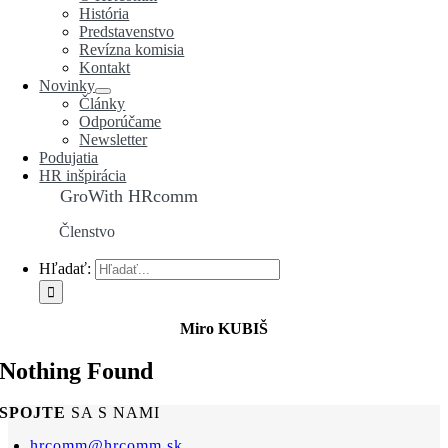
História
Predstavenstvo
Revízna komisia
Kontakt
Novinky
Články
Odporúčame
Newsletter
Podujatia
HR inšpirácia
GroWith HRcomm
Členstvo
Hľadať:
Miro KUBIŠ
Nothing Found
SPOJTE
SA S NAMI
hrcomm@hrcomm.sk