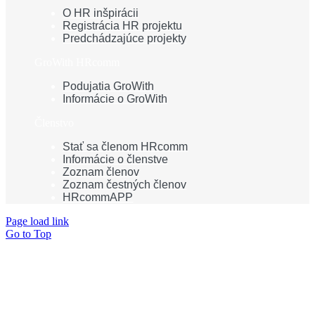
O HR inšpirácii
Registrácia HR projektu
Predchádzajúce projekty
GroWith HRcomm
Podujatia GroWith
Informácie o GroWith
Členstvo
Stať sa členom HRcomm
Informácie o členstve
Zoznam členov
Zoznam čestných členov
HRcommAPP
Page load link
Go to Top