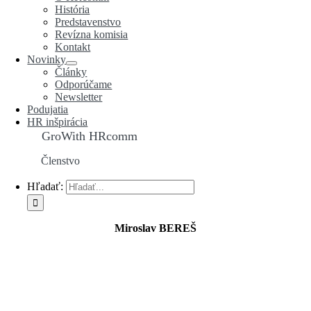
História
Predstavenstvo
Revízna komisia
Kontakt
Novinky
Články
Odporúčame
Newsletter
Podujatia
HR inšpirácia
GroWith HRcomm
Členstvo
Hľadať:
Miroslav BEREŠ