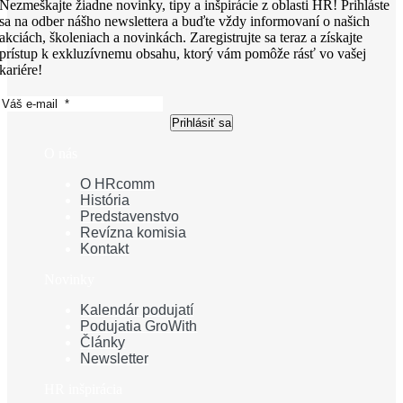
Nezmeškajte žiadne novinky, tipy a inšpirácie z oblasti HR! Prihláste
sa na odber nášho newslettera a buďte vždy informovaní o našich
akciách, školeniach a novinkách. Zaregistrujte sa teraz a získajte
prístup k exkluzívnemu obsahu, ktorý vám pomôže rásť vo vašej
kariére!
Prihlásiť sa
O nás
O HRcomm
História
Predstavenstvo
Revízna komisia
Kontakt
Novinky
Kalendár podujatí
Podujatia GroWith
Články
Newsletter
HR inšpirácia