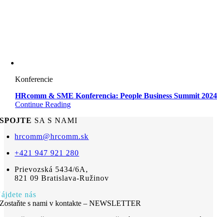
Konferencie
HRcomm & SME Konferencia: People Business Summit 202
Continue Reading
SPOJTE
SA S NAMI
hrcomm@hrcomm.sk
+421 947 921 280
Prievozská 5434/6A,
821 09 Bratislava-Ružinov
ájdete nás
Zostaňte s nami v kontakte – NEWSLETTER