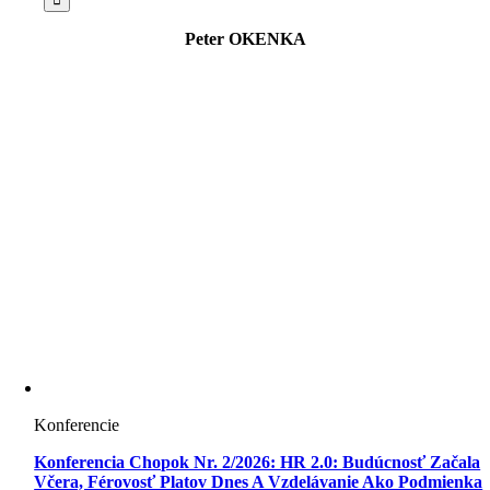
Peter OKENKA
Konferencie
Konferencia Chopok Nr. 2/2026: HR 2.0: Budúcnosť Začala
Včera, Férovosť Platov Dnes A Vzdelávanie Ako Podmienka