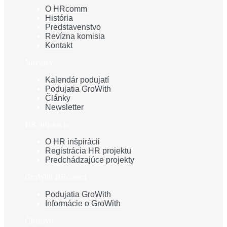
O HRcomm
História
Predstavenstvo
Revízna komisia
Kontakt
Novinky
Kalendár podujatí
Podujatia GroWith
Články
Newsletter
HR inšpirácia
O HR inšpirácii
Registrácia HR projektu
Predchádzajúce projekty
GroWith HRcomm
Podujatia GroWith
Informácie o GroWith
Členstvo