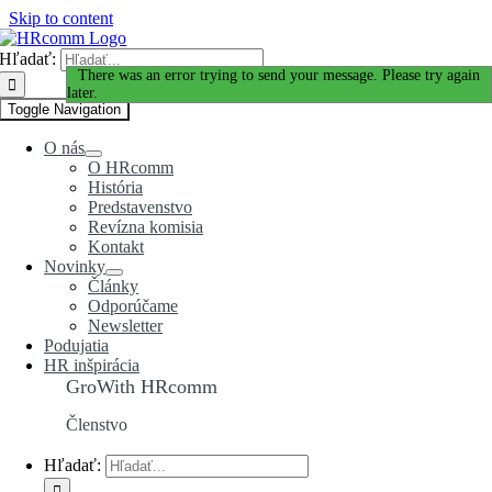
Skip to content
Hľadať:
Ďakujeme za Váš záujem!
There was an error trying to send your message. Please try again
later.
Toggle Navigation
O nás
O HRcomm
História
Predstavenstvo
Revízna komisia
Kontakt
Novinky
Články
Odporúčame
Newsletter
Podujatia
HR inšpirácia
GroWith HRcomm
Členstvo
Hľadať: