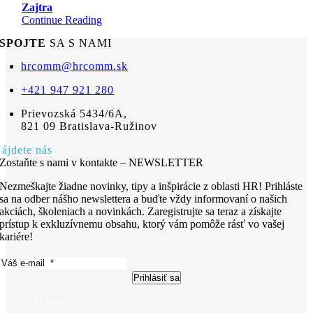
Zajtra
Continue Reading
SPOJTE
SA S NAMI
hrcomm@hrcomm.sk
+421 947 921 280
Prievozská 5434/6A,
821 09 Bratislava-Ružinov
ájdete nás
Zostaňte s nami v kontakte – NEWSLETTER
Nezmeškajte žiadne novinky, tipy a inšpirácie z oblasti HR! Prihláste
sa na odber nášho newslettera a buďte vždy informovaní o našich
akciách, školeniach a novinkách. Zaregistrujte sa teraz a získajte
prístup k exkluzívnemu obsahu, ktorý vám pomôže rásť vo vašej
kariére!
Prihlásiť sa
O nás