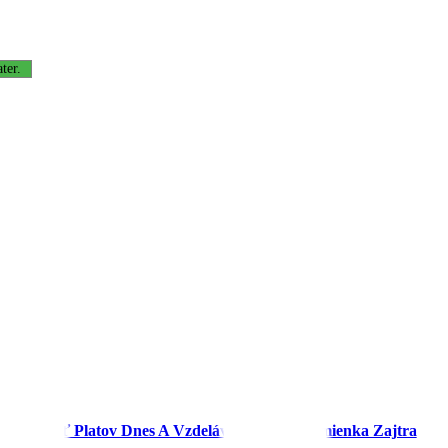
ter.
, Férovosť Platov Dnes A Vzdelávanie Ako Podmienka Zajtra