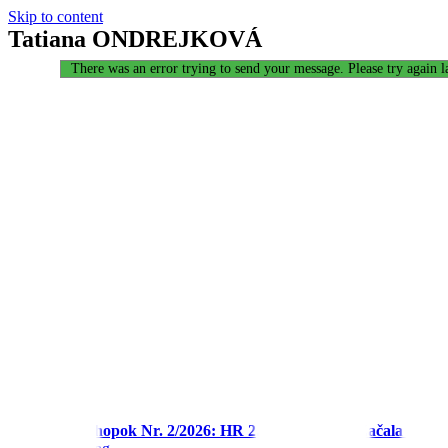
Skip to content
Tatiana ONDREJKOVÁ
Ďakujeme za Váš záujem!
There was an error trying to send your message. Please try again la
Konferencie
Konferencia Chopok Nr. 2/2026: HR 2.0: Budúcnosť Začala Včera