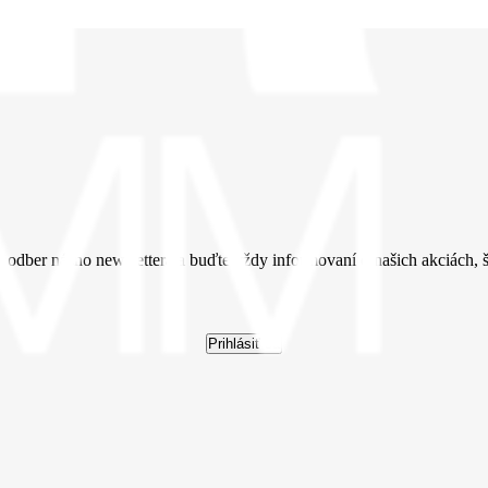
a odber nášho newslettera a buďte vždy informovaní o našich akciách, šk
Prihlásiť sa