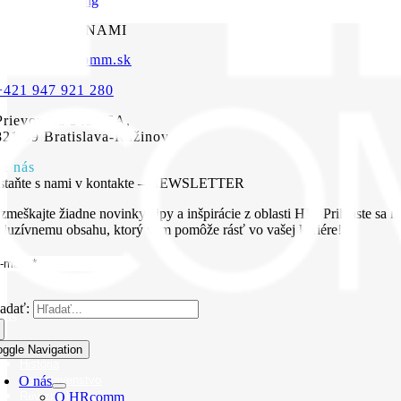
Continue Reading
POJTE
SA S NAMI
hrcomm@hrcomm.sk
+421 947 921 280
Prievozská 5434/6A,
821 09 Bratislava-Ružinov
te nás
staňte s nami v kontakte – NEWSLETTER
zmeškajte žiadne novinky, tipy a inšpirácie z oblasti HR! Prihláste sa n
kluzívnemu obsahu, ktorý vám pomôže rásť vo vašej kariére!
adať:
nás
O HRcomm
oggle Navigation
História
O nás
Predstavenstvo
Revízna komisia
O HRcomm