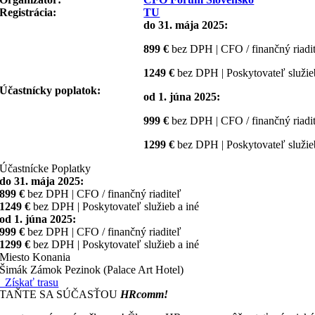
Registrácia:
TU
do 31. mája 2025:
899 €
bez DPH | CFO / finančný riadi
1249 €
bez DPH | Poskytovateľ služie
Účastnícky poplatok:
od 1. júna 2025:
999 €
bez DPH | CFO / finančný riadi
1299 €
bez DPH | Poskytovateľ služie
Účastnícke Poplatky
do 31. mája 2025:
899 €
bez DPH | CFO / finančný riaditeľ
1249 €
bez DPH | Poskytovateľ služieb a iné
od 1. júna 2025:
999 €
bez DPH | CFO / finančný riaditeľ
1299 €
bez DPH | Poskytovateľ služieb a iné
Miesto Konania
Šimák Zámok Pezinok (Palace Art Hotel)
Získať trasu
STAŇTE SA SÚČASŤOU
HRcomm!