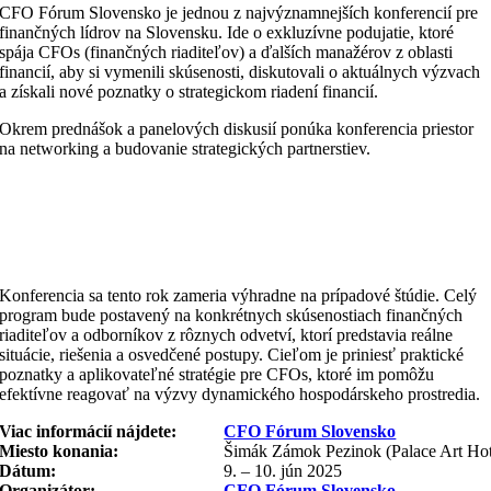
CFO Fórum Slovensko
je jednou z najvýznamnejších konferencií pre
finančných lídrov na Slovensku. Ide o exkluzívne podujatie, ktoré
spája CFOs (finančných riaditeľov) a ďalších manažérov z oblasti
financií, aby si vymenili skúsenosti, diskutovali o aktuálnych výzvach
a získali nové poznatky o strategickom riadení financií.
Okrem prednášok a panelových diskusií ponúka konferencia priestor
na networking a budovanie strategických partnerstiev.
Konferencia sa tento rok zameria výhradne na
prípadové štúdie
. Celý
program bude postavený na konkrétnych skúsenostiach finančných
riaditeľov a odborníkov z rôznych odvetví, ktorí predstavia reálne
situácie, riešenia a osvedčené postupy. Cieľom je priniesť praktické
poznatky a aplikovateľné stratégie pre CFOs, ktoré im pomôžu
efektívne reagovať na výzvy dynamického hospodárskeho prostredia.
Viac informácií nájdete:
CFO Fórum Slovensko
Miesto konania:
Šimák Zámok Pezinok (Palace Art Hot
Dátum:
9. – 10. jún 2025
Organizátor:
CFO Fórum Slovensko