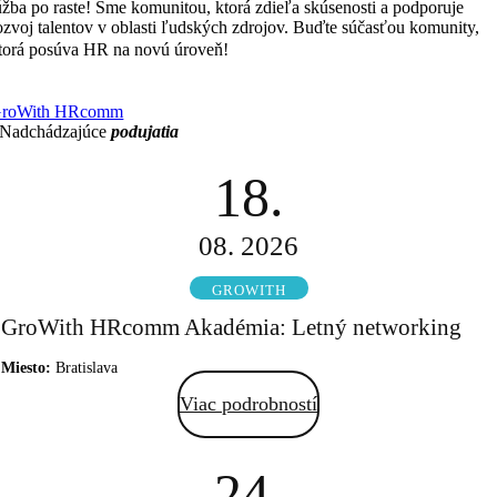
úžba po raste! Sme komunitou, ktorá zdieľa skúsenosti a podporuje
ozvoj talentov v oblasti ľudských zdrojov. Buďte súčasťou komunity,
Čím viac zdieľame, tým viac
torá posúva HR na novú úroveň!
ískavame.
roWith HRcomm
Nadchádzajúce
podujatia
18.
08. 2026
GROWITH
GroWith HRcomm Akadémia: Letný networking
Miesto:
Bratislava
Viac podrobností
24.