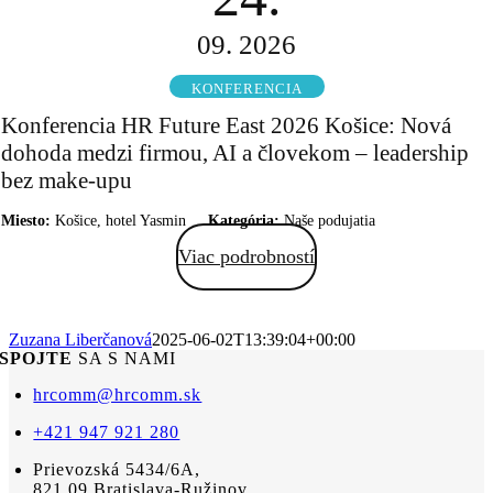
09. 2026
KONFERENCIA
Konferencia HR Future East 2026 Košice: Nová
dohoda medzi firmou, AI a človekom – leadership
bez make-upu
Miesto:
Košice, hotel Yasmin
Kategória:
Naše podujatia
Viac podrobností
Zuzana Liberčanová
2025-06-02T13:39:04+00:00
SPOJTE
SA S NAMI
hrcomm@hrcomm.sk
+421 947 921 280
Prievozská 5434/6A,
821 09 Bratislava-Ružinov