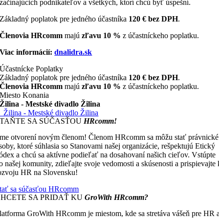
začínajúcich podnikateľov a všetkých, ktorí chcú byť úspešní.
Základný poplatok pre jedného účastníka
120 € bez DPH
.
Členovia HRcomm
majú
zľavu 10 %
z účastníckeho poplatku.
Viac informácií:
dnalidra.sk
Účastnícke Poplatky
Základný poplatok pre jedného účastníka
120 € bez DPH
.
Členovia HRcomm
majú
zľavu 10 %
z účastníckeho poplatku.
Miesto Konania
Žilina - Mestské divadlo Žilina
Žilina - Mestské divadlo Žilina
STAŇTE SA SÚČASŤOU
HRcomm!
me otvorení novým členom! Členom HRcomm sa môžu stať právnické
soby, ktoré súhlasia so Stanovami našej organizácie, rešpektujú Etický
ódex a chcú sa aktívne podieľať na dosahovaní našich cieľov. Vstúpte
o našej komunity, zdieľajte svoje vedomosti a skúsenosti a prispievajte 
ozvoju HR na Slovensku!
tať sa súčasťou HRcomm
CHCETE SA PRIDAŤ KU
GroWith HRcomm?
latforma GroWith HRcomm je miestom, kde sa stretáva vášeň pre HR 