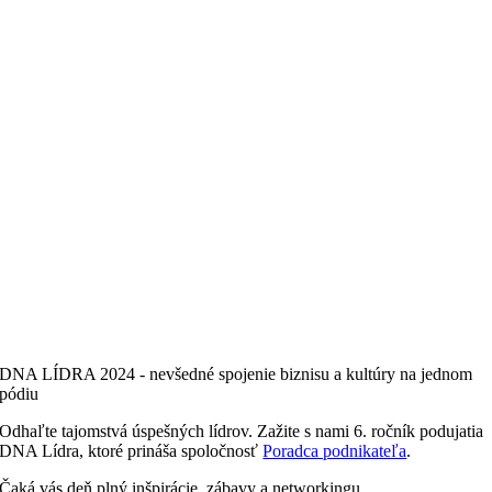
DNA LÍDRA 2024 - nevšedné spojenie biznisu a kultúry na jednom
pódiu
Odhaľte tajomstvá úspešných lídrov. Zažite s nami 6. ročník podujatia
DNA Lídra, ktoré prináša spoločnosť
Poradca podnikateľa
.
Čaká vás deň plný inšpirácie, zábavy a networkingu.