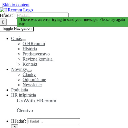
Skip to content
Hľadať:
Ďakujeme za Váš záujem!
There was an error trying to send your message. Please try again
later.
Toggle Navigation
O nás
O HRcomm
História
Predstavenstvo
Revízna komisia
Kontakt
Novinky
Články
Odporúčame
Newsletter
Podujatia
HR inšpirácia
GroWith HRcomm
Členstvo
Hľadať: