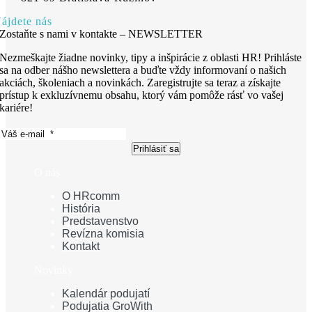
ájdete nás
Zostaňte s nami v kontakte – NEWSLETTER
Nezmeškajte žiadne novinky, tipy a inšpirácie z oblasti HR! Prihláste
sa na odber nášho newslettera a buďte vždy informovaní o našich
akciách, školeniach a novinkách. Zaregistrujte sa teraz a získajte
prístup k exkluzívnemu obsahu, ktorý vám pomôže rásť vo vašej
kariére!
Prihlásiť sa
O nás
O HRcomm
História
Predstavenstvo
Revízna komisia
Kontakt
Novinky
Kalendár podujatí
Podujatia GroWith