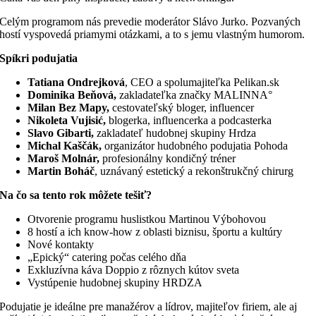
Celým programom nás prevedie moderátor Slávo Jurko. Pozvaných
hostí vyspovedá priamymi otázkami, a to s jemu vlastným humorom.
Spíkri podujatia
Tatiana Ondrejková
, CEO a spolumajiteľka Pelikan.sk
Dominika Beňová,
zakladateľka značky MALINNA°
Milan Bez Mapy,
cestovateľský bloger, influencer
Nikoleta Vujisić,
blogerka, influencerka a podcasterka
Slavo Gibarti,
zakladateľ hudobnej skupiny Hrdza
Michal Kaščák,
organizátor hudobného podujatia Pohoda
Maroš Molnár,
profesionálny kondičný tréner
Martin Boháč
, uznávaný estetický a rekonštrukčný chirurg
Na čo sa tento rok môžete tešiť?
Otvorenie programu huslistkou Martinou Výbohovou
8 hostí a ich know-how z oblasti biznisu, športu a kultúry
Nové kontakty
„Epický“ catering počas celého dňa
Exkluzívna káva Doppio z rôznych kútov sveta
Vystúpenie hudobnej skupiny HRDZA
Podujatie je ideálne pre manažérov a lídrov, majiteľov firiem, ale aj