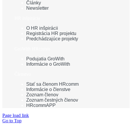
Články
Newsletter
HR inšpirácia
O HR inšpirácii
Registrácia HR projektu
Predchádzajúce projekty
GroWith HRcomm
Podujatia GroWith
Informácie o GroWith
Členstvo
Stať sa členom HRcomm
Informácie o členstve
Zoznam členov
Zoznam čestných členov
HRcommAPP
Page load link
Go to Top