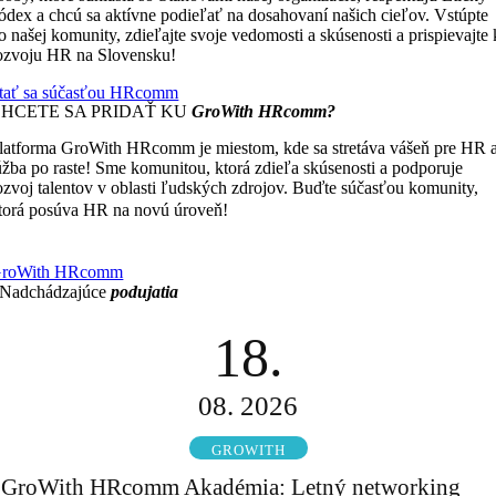
ódex a chcú sa aktívne podieľať na dosahovaní našich cieľov. Vstúpte
o našej komunity, zdieľajte svoje vedomosti a skúsenosti a prispievajte 
ozvoju HR na Slovensku!
tať sa súčasťou HRcomm
CHCETE SA PRIDAŤ KU
GroWith HRcomm?
latforma GroWith HRcomm je miestom, kde sa stretáva vášeň pre HR 
úžba po raste! Sme komunitou, ktorá zdieľa skúsenosti a podporuje
ozvoj talentov v oblasti ľudských zdrojov. Buďte súčasťou komunity,
Čím viac zdieľame, tým viac
torá posúva HR na novú úroveň!
ískavame.
roWith HRcomm
Nadchádzajúce
podujatia
18.
08. 2026
GROWITH
GroWith HRcomm Akadémia: Letný networking