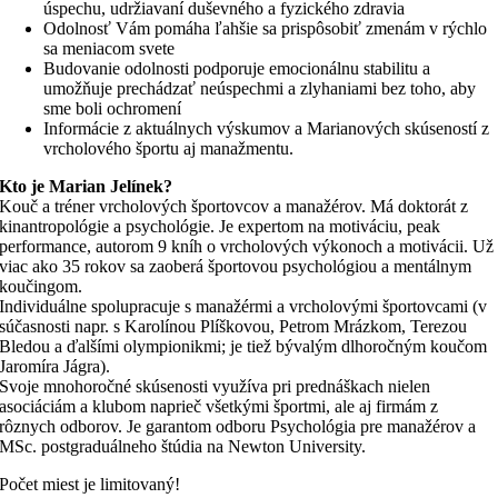
úspechu, udržiavaní duševného a fyzického zdravia
Odolnosť Vám pomáha ľahšie sa prispôsobiť zmenám v rýchlo
sa meniacom svete
Budovanie odolnosti podporuje emocionálnu stabilitu a
umožňuje prechádzať neúspechmi a zlyhaniami bez toho, aby
sme boli ochromení
Informácie z aktuálnych výskumov a Marianových skúseností z
vrcholového športu aj manažmentu.
Kto je Marian Jelínek?
Kouč a tréner vrcholových športovcov a manažérov. Má doktorát z
kinantropológie a psychológie. Je expertom na motiváciu, peak
performance, autorom 9 kníh o vrcholových výkonoch a motivácii. Už
viac ako 35 rokov sa zaoberá športovou psychológiou a mentálnym
koučingom.
Individuálne spolupracuje s manažérmi a vrcholovými športovcami (v
súčasnosti napr. s Karolínou Plíškovou, Petrom Mrázkom, Terezou
Bledou a ďalšími olympionikmi; je tiež bývalým dlhoročným koučom
Jaromíra Jágra).
Svoje mnohoročné skúsenosti využíva pri prednáškach nielen
asociáciám a klubom naprieč všetkými športmi, ale aj firmám z
rôznych odborov. Je garantom odboru Psychológia pre manažérov a
MSc. postgraduálneho štúdia na Newton University.
Počet miest je limitovaný!