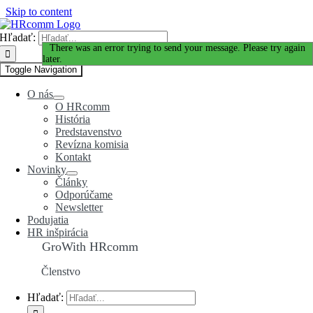
Skip to content
Hľadať:
Ďakujeme za Váš záujem!
There was an error trying to send your message. Please try again
later.
Toggle Navigation
O nás
O HRcomm
História
Predstavenstvo
Revízna komisia
Kontakt
Novinky
Články
Odporúčame
Newsletter
Podujatia
HR inšpirácia
GroWith HRcomm
Členstvo
Hľadať: