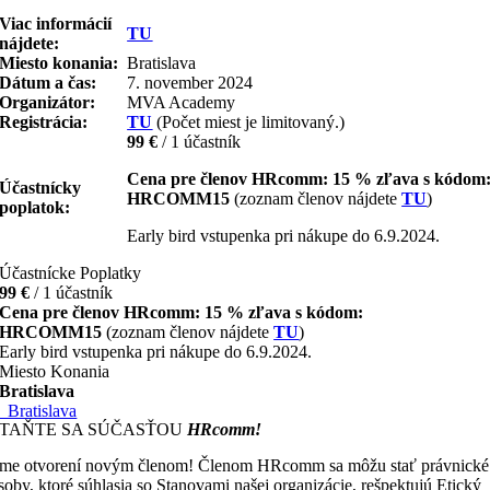
Viac informácií
TU
nájdete
:
Miesto konania:
Bratislava
Dátum a čas:
7. november 2024
Organizátor:
MVA Academy
Registrácia:
TU
(Počet miest je limitovaný.)
99 €
/ 1 účastník
Cena pre členov HRcomm: 15 % zľava s kódom
Účastnícky
HRCOMM15
(zoznam členov nájdete
TU
)
poplatok:
Early bird vstupenka pri nákupe do 6.9.2024.
Účastnícke Poplatky
99 €
/ 1 účastník
Cena pre členov HRcomm: 15 % zľava s kódom:
HRCOMM15
(zoznam členov nájdete
TU
)
Early bird vstupenka pri nákupe do 6.9.2024.
Miesto Konania
Bratislava
Bratislava
STAŇTE SA SÚČASŤOU
HRcomm!
me otvorení novým členom! Členom HRcomm sa môžu stať právnické
soby, ktoré súhlasia so Stanovami našej organizácie, rešpektujú Etický