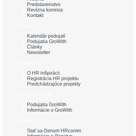
Predstavenstvo
Revízna komisia
Kontakt
Novinky
Kalendár podujatí
Podujatia GroWith
Články
Newsletter
HR inšpirácia
O HR inšpirácii
Registrácia HR projektu
Predchádzajúce projekty
GroWith HRcomm
Podujatia GroWith
Informácie o GroWith
Členstvo
Stať sa členom HRcomm