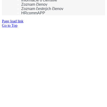
Informácie o členstve
Zoznam členov
Zoznam čestných členov
HRcommAPP
Page load link
Go to Top