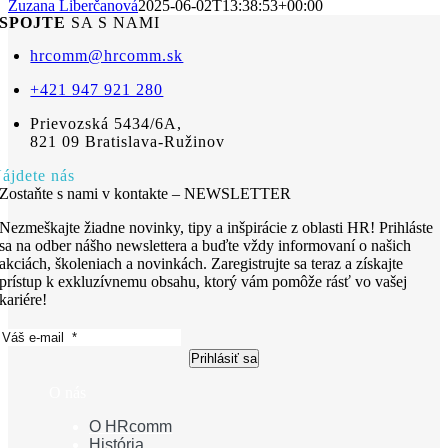
Zuzana Liberčanová
2025-06-02T13:38:53+00:00
SPOJTE
SA S NAMI
hrcomm@hrcomm.sk
+421 947 921 280
Prievozská 5434/6A,
821 09 Bratislava-Ružinov
ájdete nás
Zostaňte s nami v kontakte – NEWSLETTER
Nezmeškajte žiadne novinky, tipy a inšpirácie z oblasti HR! Prihláste
sa na odber nášho newslettera a buďte vždy informovaní o našich
akciách, školeniach a novinkách. Zaregistrujte sa teraz a získajte
prístup k exkluzívnemu obsahu, ktorý vám pomôže rásť vo vašej
kariére!
Prihlásiť sa
O nás
O HRcomm
História