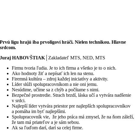
Prvú ligu hrajú iba prvoligoví hráči. Nielen technikou. Hlavne
srdcom.
Juraj HABOVŠTIAK
│Zakladateľ MTS, NED, MTS
Firmu tvoria ľudia. Je to ich firma a všetko je to o nich.
Ako hodnoty žiť a nepísať ich len na stenu.
Firemná kultúra – zdroj každej iniciatívy a aktivity.
Líder slúži spolupracovníkom a nie oni jemu.
Nesúdime, učíme sa z chýb a počítame s nimi.
Bezpečné prostredie. Strach brzdí, láska učí a vytvára nadšenie
v srdci.
Najlepší líder vytvára priestor pre najlepších spolupracovníkov
a pomáha im byť najlepšími.
Spolupracovník vie, že jeho práca má zmysel, že na ňom záleží,
že tam má priateľov a je sám sebou.
Ak sa ľuďom darí, darí sa celej firme.