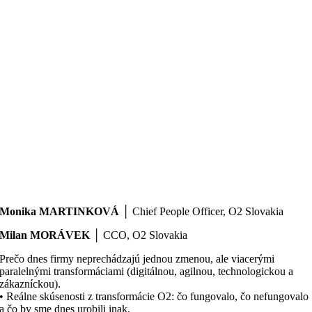
Monika MARTINKOVÁ │
Chief People Officer, O2 Slovakia
Milan MORÁVEK
│ CCO, O2 Slovakia
Prečo dnes firmy neprechádzajú jednou zmenou, ale viacerými
paralelnými transformáciami (digitálnou, agilnou, technologickou a
zákazníckou).
• Reálne skúsenosti z transformácie O2: čo fungovalo, čo nefungovalo
a čo by sme dnes urobili inak.