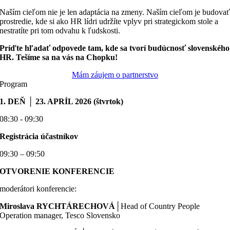
Naším cieľom nie je len adaptácia na zmeny. Naším cieľom je budova
prostredie, kde si ako HR lídri udržíte vplyv pri strategickom stole a
nestratíte pri tom odvahu k ľudskosti.
Príďte hľadať odpovede tam, kde sa tvorí budúcnosť slovenského
HR. Tešíme sa na vás na Chopku!
Mám záujem o partnerstvo
Program
1. DEŇ
│
23. APRÍL 2026 (štvrtok)
08:30 - 09:30
Registrácia účastníkov
09:30 – 09:50
OTVORENIE KONFERENCIE
moderátori konferencie:
Miroslava RYCHTÁRECHOVÁ│
Head of Country People
Operation manager, Tesco Slovensko