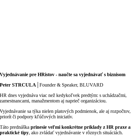
Vyjednávanie pre HRistov - naučte sa vyjednávať s biznisom
Peter STRCULA
│Founder & Speaker, BLUVARD
HR dnes vyjednáva viac než kedykoľvek predtým: s uchádzačmi,
zamestnancami, manažmentom aj naprieč organizáciou.
Vyjednávanie sa týka nielen platových podmienok, ale aj rozpočtov,
priorít či podpory kľúčových iniciatív.
Táto prednáška
prinesie veľmi konkrétne príklady z HR praxe a
praktické tipy
, ako zvládať vyjednávanie v rôznych situáciách.