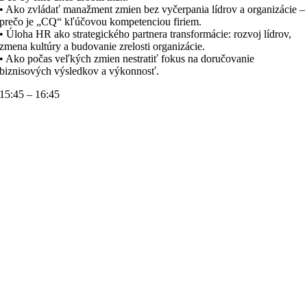
• Ako zvládať manažment zmien bez vyčerpania lídrov a organizácie –
prečo je „CQ“ kľúčovou kompetenciou firiem.
• Úloha HR ako strategického partnera transformácie: rozvoj lídrov,
zmena kultúry a budovanie zrelosti organizácie.
• Ako počas veľkých zmien nestratiť fokus na doručovanie
biznisových výsledkov a výkonnosť.
15:45 – 16:45