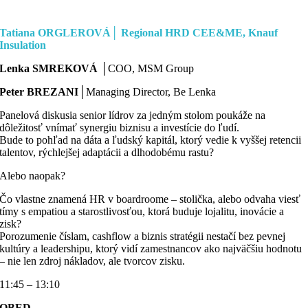
Tatiana ORGLEROVÁ│
Regional HRD CEE&ME, Knauf
Insulation
Lenka SMREKOVÁ
│COO, MSM Group
Peter BREZANI│
Managing Director, Be Lenka
Panelová diskusia senior lídrov za jedným stolom poukáže na
dôležitosť vnímať synergiu biznisu a investície do ľudí.
Bude to pohľad na dáta a ľudský kapitál, ktorý vedie k vyššej retencii
talentov, rýchlejšej adaptácii a dlhodobému rastu?
Alebo naopak?
Čo vlastne znamená HR v boardroome – stolička, alebo odvaha viesť
tímy s empatiou a starostlivosťou, ktorá buduje lojalitu, inovácie a
zisk?
Porozumenie číslam, cashflow a biznis stratégii nestačí bez pevnej
kultúry a leadershipu, ktorý vidí zamestnancov ako najväčšiu hodnotu
– nie len zdroj nákladov, ale tvorcov zisku.
11:45 – 13:10
OBED