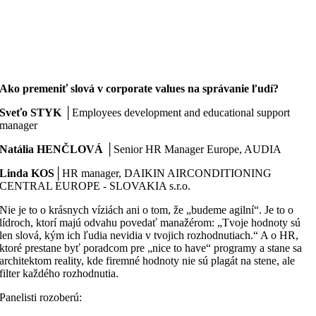
Ako premeniť slová v corporate values na správanie ľudí?
Sveťo STYK
│Employees development and educational support
manager
Natália HENČLOVÁ
│Senior HR Manager Europe, AUDIA
Linda KOS
│HR manager, DAIKIN AIRCONDITIONING
CENTRAL EUROPE - SLOVAKIA s.r.o.
Nie je to o krásnych víziách ani o tom, že „budeme agilní“. Je to o
lídroch, ktorí majú odvahu povedať manažérom: „Tvoje hodnoty sú
len slová, kým ich ľudia nevidia v tvojich rozhodnutiach.“ A o HR,
ktoré prestane byť poradcom pre „nice to have“ programy a stane sa
architektom reality, kde firemné hodnoty nie sú plagát na stene, ale
filter každého rozhodnutia.
Panelisti rozoberú: