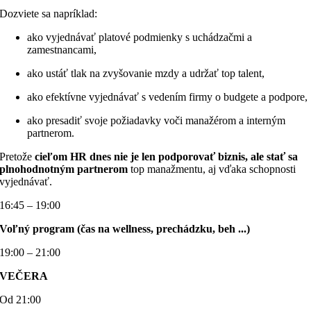
Dozviete sa napríklad:
ako vyjednávať platové podmienky s uchádzačmi a
zamestnancami,
ako ustáť tlak na zvyšovanie mzdy a udržať top talent,
ako efektívne vyjednávať s vedením firmy o budgete a podpore,
ako presadiť svoje požiadavky voči manažérom a interným
partnerom.
Pretože
cieľom HR dnes nie je len podporovať biznis, ale stať sa
plnohodnotným partnerom
top manažmentu, aj vďaka schopnosti
vyjednávať.
16:45 – 19:00
Voľný program (čas na wellness, prechádzku, beh ...)
19:00 – 21:00
VEČERA
Od 21:00