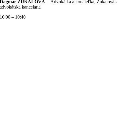
Dagmar ZUKALOVÁ
│ Advokátka a konateľka, Zukalová -
advokátska kancelária
10:00 – 10:40