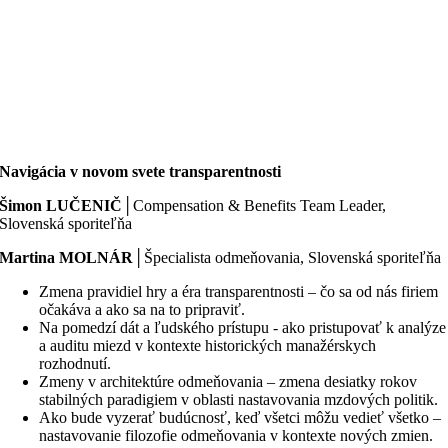
Navigácia v novom svete transparentnosti
Šimon LUČENIČ
│Compensation & Benefits Team Leader,
Slovenská sporiteľňa
Martina MOLNÁR
│Špecialista odmeňovania, Slovenská sporiteľňa
Zmena pravidiel hry a éra transparentnosti – čo sa od nás firiem
očakáva a ako sa na to pripraviť.
Na pomedzí dát a ľudského prístupu - ako pristupovať k analýze
a auditu miezd v kontexte historických manažérskych
rozhodnutí.
Zmeny v architektúre odmeňovania – zmena desiatky rokov
stabilných paradigiem v oblasti nastavovania mzdových politik.
Ako bude vyzerať budúcnosť, keď všetci môžu vedieť všetko –
nastavovanie filozofie odmeňovania v kontexte nových zmien.