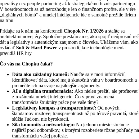
operatívy cez people partnering až k strategickému biznis partneringu.
V boardroomoch sa už nerozhoduje len o finančnom profite, ale v ére
„digitálnych bômb“ a umelej inteligencie ide o samotné prežitie firiem
na trhu.
Pridajte sa k nám na konferencii
Chopok Nr. 1/2026
a staňte sa
architektmi novej éry. Spoločne preskúmame, ako spojiť neúprosnú reč
dát a legislatívy s autentickým záujmom o človeka. Ukážeme vám, ako
ovládať
Soft & Hard Power
v prostredí, kde technológie menia
pravidlá HR hry.
Čo vás na Chopku čaká?
Dáta ako základný kameň:
Naučte sa v mori informácií
identifikovať dáta, ktoré majú skutočnú váhu v boardroomoch a
premeňte ich na svoje najsilnejšie argumenty.
AI a digitálna transformácia:
Ako nielen prežiť, ale profitovať
z rozšírenia umelej inteligencie. Čo v praxi znamená
transformácia štruktúry práce pre vaše tímy?
Legislatívny kompas a transparentnosť:
Od nových
štandardov mzdovej transparentnosti až po férové pravidlá, ktoré
slúžia ľuďom, nie byrokracii.
Sila komunity a networkingu:
Na jednom mieste stretnete
najširší pool odborníkov, s ktorými rozoberiete rôzne pohľady n
transformáciu vašej profesie.