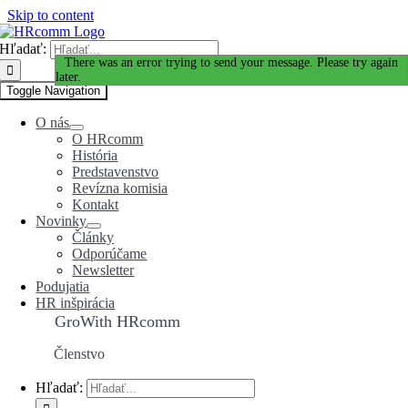
Skip to content
Hľadať:
Ďakujeme za Váš záujem!
There was an error trying to send your message. Please try again
later.
Toggle Navigation
O nás
O HRcomm
História
Predstavenstvo
Revízna komisia
Kontakt
Novinky
Články
Odporúčame
Newsletter
Podujatia
HR inšpirácia
GroWith HRcomm
Členstvo
Hľadať: