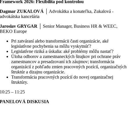
Framework 2026: Flexibilita pod kontrolou
Dagmar ZUKALOVÁ
│ Advokátka a konateľka, Zukalová -
advokátska kancelária
Jaroslav GRYGAR
│ Senior Manager, Business HR & WEEC,
BEKO Europe
Pri zatváraní alebo transformácii časti organizácie, aké
legislatívne pochybenia sa môžu vyskytnúť?
Legislatívne riziká a úskalia: aké problémy môžu nastať?
Úloha odborov a zamestnaneckých štrajkov pri ochrane práv
zamestnancov a presadzovaní ich záujmov; transformácia
organizácií z pohľadu zmien pracovných pozícií, organizačných
štruktúr a dizajnu organizácie.
Transformácia pracovných pozícií do novej organizačnej
štruktúry.
10:25 – 11:25
PANELOVÁ DISKUSIA