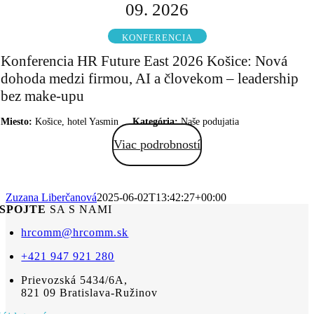
09. 2026
KONFERENCIA
Konferencia HR Future East 2026 Košice: Nová
dohoda medzi firmou, AI a človekom – leadership
bez make-upu
Miesto:
Košice, hotel Yasmin
Kategória:
Naše podujatia
Viac podrobností
Zuzana Liberčanová
2025-06-02T13:42:27+00:00
SPOJTE
SA S NAMI
hrcomm@hrcomm.sk
+421 947 921 280
Prievozská 5434/6A,
821 09 Bratislava-Ružinov