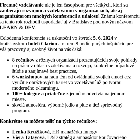
Firemné vzdelávanie
nie je len časopisom pre všetkých, ktorí
sa
zaoberajú rozvojom a vzdelávaním v organizáciách, ale aj
organizátorom mnohých konferencií a udalostí
. Známu konferenciu
sa tento rok rozhodli usporiadať aj v Bratislave pod novým názvom
LEARN & DEV
.
Celodenná konferencia sa uskutoční vo štvrtok
5. 6. 2024
v
bratislavskom
hoteli Clarion
a okrem 8 hodín plných inšpirácie pre
váš pracovný aj osobný život na vás čaká:
8 rečníkov
z rôznych organizácií prezentujúcich svoje pohľady
na prácu v oblasti vzdelávania a rozvoja, konkrétne prípadové
štúdie a zaujímavé best practices,
6 workshopov
na radu tém od ovládnutia svojich emocí cez
využitie obrázkových kariet vo vzdelávaní až po tvorbu
moderného e-learningu,
100+ kolegov a priateľov
z jedného odvetvia na jednom
mieste,
skvelá atmosféra, výborné jedlo a pitie a tiež sprievodný
program.
Konkrétne sa môžete tešiť na týchto rečníkov:
Lenka Kružíková
, HR manažérka Innogy
Viera Tatayová
, L&D stratég a ambasádor koučovacieho