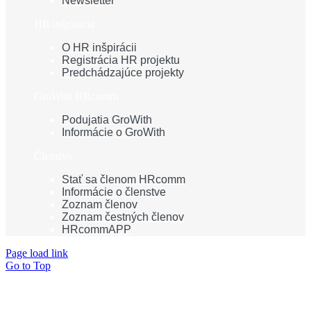
Newsletter
HR inšpirácia
O HR inšpirácii
Registrácia HR projektu
Predchádzajúce projekty
GroWith HRcomm
Podujatia GroWith
Informácie o GroWith
Členstvo
Stať sa členom HRcomm
Informácie o členstve
Zoznam členov
Zoznam čestných členov
HRcommAPP
Page load link
Go to Top