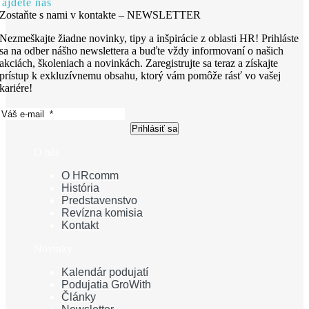
ájdete nás
Zostaňte s nami v kontakte – NEWSLETTER
Nezmeškajte žiadne novinky, tipy a inšpirácie z oblasti HR! Prihláste
sa na odber nášho newslettera a buďte vždy informovaní o našich
akciách, školeniach a novinkách. Zaregistrujte sa teraz a získajte
prístup k exkluzívnemu obsahu, ktorý vám pomôže rásť vo vašej
kariére!
Prihlásiť sa
O nás
O HRcomm
História
Predstavenstvo
Revízna komisia
Kontakt
Novinky
Kalendár podujatí
Podujatia GroWith
Články