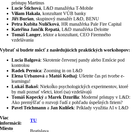
prístupu Martinus
Lucie Štichová
, L&D manažérka T-Mobile
Viliam Hakala
, konzultant VÚB banky
Jiří Burian
, skupinový manažér L&D, BENU
Petra Kubita Nulíčková
, HR manažérka Pale Fire Capital
Kateřina Jančík Repatá
, L&D manažérka Deloitte
Tomáš Langer
, lektor a konzultant, CEO Firemného
vzdelávania
Vybrať si budete môcť z nasledujúcich praktických workshopov:
Lucia Balgová
: Skrotenie červenej pandy alebo Emócie pod
kontrolou
Radek Pernica
: Zooming in on L&D
Elena
Urbanová
a
Matúš
Kothaj
: Ušetrite čas pri tvorbe e-
learningu!
Lukáš Bakoš
: Niekoĺko psychologických experimentov, ktoré
by mali poznať všetci, ktorí (sa) vzdelávajú
Tomáš Kopecký
a
Marek Dzurilla
: Moderné prístupy v L&D:
Ako premýšľať o rozvoji ľudí z pohľadu úspešných firiem?
Pavel Teichmann
a
Jan Kulíšek
: Príklady využitia AI v L&D
Viac
TU
informácií:
Miesto
Bratislava