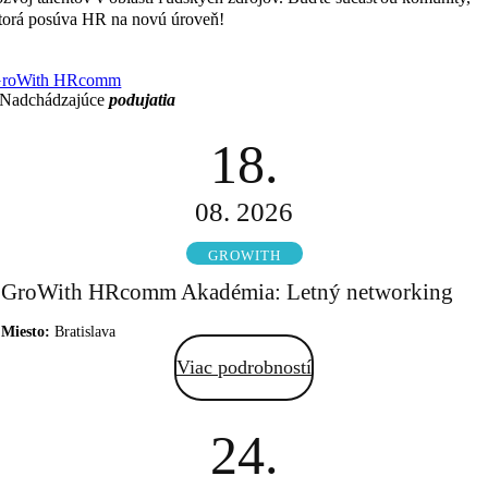
Čím viac zdieľame, tým viac
torá posúva HR na novú úroveň!
ískavame.
roWith HRcomm
Nadchádzajúce
podujatia
18.
08. 2026
GROWITH
GroWith HRcomm Akadémia: Letný networking
Miesto:
Bratislava
Viac podrobností
24.