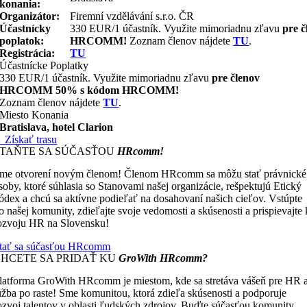
konania:
Organizátor:
Firemní vzdělávání s.r.o. ČR
Účastnícky
330 EUR/1 účastník. Využite mimoriadnu zľavu
pre 
poplatok:
HRCOMM!
Zoznam členov nájdete
TU
.
Registrácia:
TU
Účastnícke Poplatky
330 EUR/1 účastník. Využite mimoriadnu zľavu
pre členov
HRCOMM 50% s kódom HRCOMM!
Zoznam členov nájdete
TU
.
Miesto Konania
Bratislava, hotel Clarion
Získať trasu
STAŇTE SA SÚČASŤOU
HRcomm!
me otvorení novým členom! Členom HRcomm sa môžu stať právnické
soby, ktoré súhlasia so Stanovami našej organizácie, rešpektujú Etický
ódex a chcú sa aktívne podieľať na dosahovaní našich cieľov. Vstúpte
o našej komunity, zdieľajte svoje vedomosti a skúsenosti a prispievajte 
ozvoju HR na Slovensku!
tať sa súčasťou HRcomm
CHCETE SA PRIDAŤ KU
GroWith HRcomm?
latforma GroWith HRcomm je miestom, kde sa stretáva vášeň pre HR 
úžba po raste! Sme komunitou, ktorá zdieľa skúsenosti a podporuje
ozvoj talentov v oblasti ľudských zdrojov. Buďte súčasťou komunity,