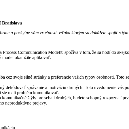
atislava
ej forme a poskytne vám zručnosti, vďaka ktorým sa dokážete spojiť s tý
ila Process Communication Model® spočíva v tom, že sa hodí do akejkoľ
ný model okamžite aplikovať.
a cez svoje silné stránky a preferencie vašich typov osobnosti. Toto 
 dekódovať správanie a motiváciu druhých. Toto uvedomenie vás povedi
mi ste mali problém komunikovať.
a komunikačné štýly pre seba i druhých, budete schopný rozpoznať pr
ho neproduktívne prejavy.
unikáciu.