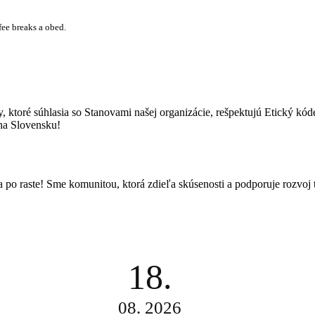
ee breaks a obed.
ré súhlasia so Stanovami našej organizácie, rešpektujú Etický kódex
 na Slovensku!
o raste! Sme komunitou, ktorá zdieľa skúsenosti a podporuje rozvoj t
18.
08. 2026