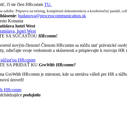
stiť, či ste člen HRcomm
TU.
a zahŕňa: Prípravu na tréning, kompletnú dokumentáciu a konferenčný paušál, coff
ihlásenie
:
hudanova@processcommunication.sk
esto Konania
atislava hotel West
atislava, hotel West
TE SA SÚČASŤOU
HRcomm!
vorení novým členom! Členom HRcomm sa môžu stať právnické osoby, kto
y, zdieľajte svoje vedomosti a skúsenosti a prispievajte k rozvoju HR
a súčasťou HRcomm
TE SA PRIDAŤ KU
GroWith HRcomm?
ma GroWith HRcomm je miestom, kde sa stretáva vášeň pre HR a túžba p
Čím viac zdieľame, tým viac získavame.
novú úroveň!
th HRcomm
dchádzajúce
podujatia