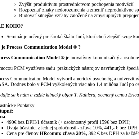
Zvýšiť produktivitu prostredníctvom pochopenia motivácií.
Rozpoznať znaky nedorozumenia a zmeniť neproduktívne sp
Budovať silnejšie vzťahy založené na zmysluplných prepoje
RE KOHO?
Seminár je určený pre širokú škálu ľudí, ktorí chcú zlepšiť svoje
 je Process Communication Model ® ?
ocess Communication Model ®
je inovatívny komunikačný a osobnos
mocou PCM využívate sadu praktických nástrojov navrhnutých špeciál
ocess Communication Model vytvoril americký psychológ a univerzitný 
SA. Dodnes bolo v PCM vyškolených viac ako 1,4 milióna ľudí po celom
idajte sa k nám a zažite klinický objav T. Kahlera, ocenený cenou Eric
astnícke Poplatky
tupné:
na
:
490€ bez DPH/1 účastník (+ osobnostný profil 159€ bez DPH)
Dvaja účastníci z jednej spoločnosti - zľava 10%, 441,- € bez DPH
Cena pre členov
HRcomm: zľava 20%
, 392 € bez DPH za každéh