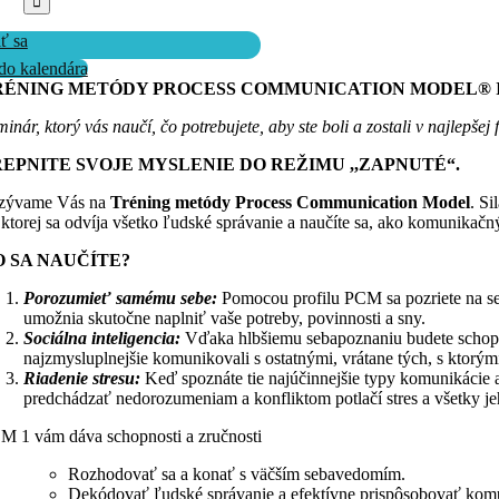
iť sa
do kalendára
RÉNING METÓDY PROCESS COMMUNICATION MODEL® I Br
minár, ktorý vás naučí, čo potrebujete, aby ste boli a zostali v najlepš
REPNITE SVOJE MYSLENIE DO REŽIMU ,,ZAPNUTÉ“.
zývame Vás na
Tréning metódy Process Communication Model
. S
 ktorej sa odvíja všetko ľudské správanie a naučíte sa, ako komunikač
O SA NAUČÍTE?
Porozumieť samému sebe:
Pomocou profilu PCM sa pozriete na seb
umožnia skutočne naplniť vaše potreby, povinnosti a sny.
Sociálna inteligencia:
Vďaka hlbšiemu sebapoznaniu budete schopný
najzmysluplnejšie komunikovali s ostatnými, vrátane tých, s ktorý
Riadenie stresu:
Keď spoznáte tie najúčinnejšie typy komunikácie 
predchádzať nedorozumeniam a konfliktom potlačí stres a všetky je
M 1 vám dáva schopnosti a zručnosti
Rozhodovať sa a konať s väčším sebavedomím.
Dekódovať ľudské správanie a efektívne prispôsobovať kom