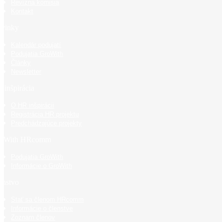
Revízna komisia
Kontakt
vinky
Kalendár podujatí
Podujatia GroWith
Články
Newsletter
 inšpirácia
O HR inšpirácii
Registrácia HR projektu
Predchádzajúce projekty
oWith HRcomm
Podujatia GroWith
Informácie o GroWith
enstvo
Stať sa členom HRcomm
Informácie o členstve
Zoznam členov