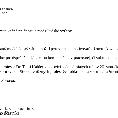
rávanie.
niach
 komunikačné zručnosti a medziľudské vzťahy
tný model, ktorý vám umožní porozumieť, motivovať a komunikovať e
ne pre úspešnú každodennú komunikáciu v pracovnej, či súkromnej obl
profesor Dr. Taibi Kahler v polovici sedemdesiatych rokov 20. storoč
 svete. Pôsobia v rôznych profesných oblastiach ako sú manažment, pr
a Berneho.
 za každého účastníka
o účastníka