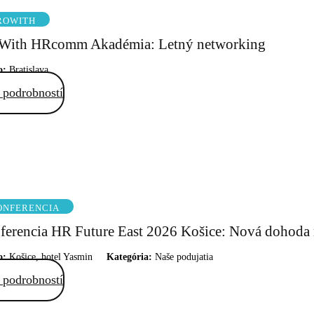
ROWITH
With HRcomm Akadémia: Letný networking
o:
Bratislava
 podrobností
ONFERENCIA
ferencia HR Future East 2026 Košice: Nová dohoda 
o:
Košice, hotel Yasmin
Kategória:
Naše podujatia
 podrobností