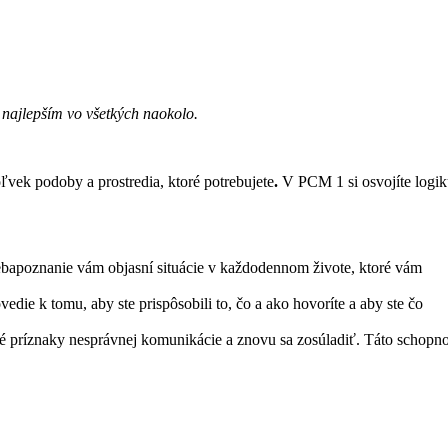
m najlepším vo všetkých naokolo.
vek podoby a prostredia, ktoré potrebujete
.
V PCM 1 si osvojíte logik
sebapoznanie vám objasní situácie v každodennom živote, ktoré vám
e k tomu, aby ste prispôsobili to, čo a ako hovoríte a aby ste čo
vé príznaky nesprávnej komunikácie a znovu sa zosúladiť. Táto schopn