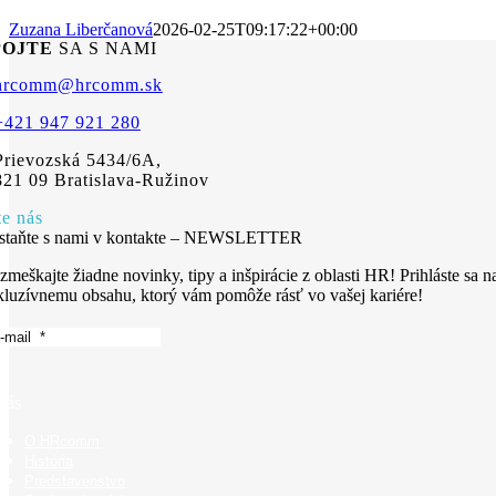
Zuzana Liberčanová
2026-02-25T09:17:22+00:00
POJTE
SA S NAMI
hrcomm@hrcomm.sk
+421 947 921 280
Prievozská 5434/6A,
821 09 Bratislava-Ružinov
te nás
staňte s nami v kontakte – NEWSLETTER
zmeškajte žiadne novinky, tipy a inšpirácie z oblasti HR! Prihláste sa n
kluzívnemu obsahu, ktorý vám pomôže rásť vo vašej kariére!
nás
O HRcomm
História
Predstavenstvo