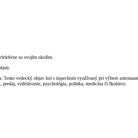
fektívne so svojím okolím.
asti.
ia. Tento vedecký objav bol s úspechom využívaný pri výbere astronau
edaj, vzdelávanie, psychológia, politika, medicína či školstvo.