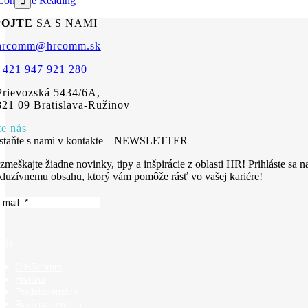
Continue Reading
POJTE
SA S NAMI
hrcomm@hrcomm.sk
+421 947 921 280
Prievozská 5434/6A,
821 09 Bratislava-Ružinov
te nás
staňte s nami v kontakte – NEWSLETTER
zmeškajte žiadne novinky, tipy a inšpirácie z oblasti HR! Prihláste sa n
kluzívnemu obsahu, ktorý vám pomôže rásť vo vašej kariére!
nás
O HRcomm
História
Predstavenstvo
Revízna komisia