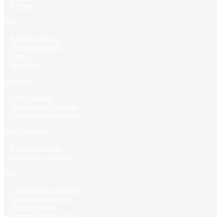
Kontakt
vinky
Kalendár podujatí
Podujatia GroWith
Články
Newsletter
 inšpirácia
O HR inšpirácii
Registrácia HR projektu
Predchádzajúce projekty
oWith HRcomm
Podujatia GroWith
Informácie o GroWith
enstvo
Stať sa členom HRcomm
Informácie o členstve
Zoznam členov
Zoznam čestných členov