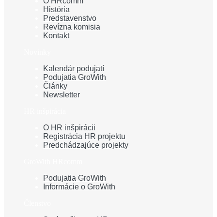
O HRcomm
História
Predstavenstvo
Revízna komisia
Kontakt
Novinky
Kalendár podujatí
Podujatia GroWith
Články
Newsletter
HR inšpirácia
O HR inšpirácii
Registrácia HR projektu
Predchádzajúce projekty
GroWith HRcomm
Podujatia GroWith
Informácie o GroWith
Členstvo