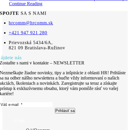
Continue Reading
SPOJTE
SA S NAMI
hrcomm@hrcomm.sk
+421 947 921 280
Prievozská 5434/6A,
821 09 Bratislava-Ružinov
ájdete nás
Zostaňte s nami v kontakte – NEWSLETTER
Nezmeškajte žiadne novinky, tipy a inšpirácie z oblasti HR! Prihláste
sa na odber nášho newslettera a buďte vždy informovaní o našich
akciách, školeniach a novinkách. Zaregistrujte sa teraz a získajte
prístup k exkluzívnemu obsahu, ktorý vám pomôže rásť vo vašej
kariére!
Prihlásiť sa
O nás