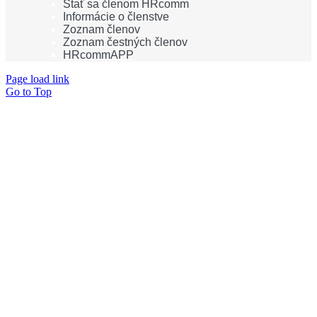
Stať sa členom HRcomm
Informácie o členstve
Zoznam členov
Zoznam čestných členov
HRcommAPP
Page load link
Go to Top