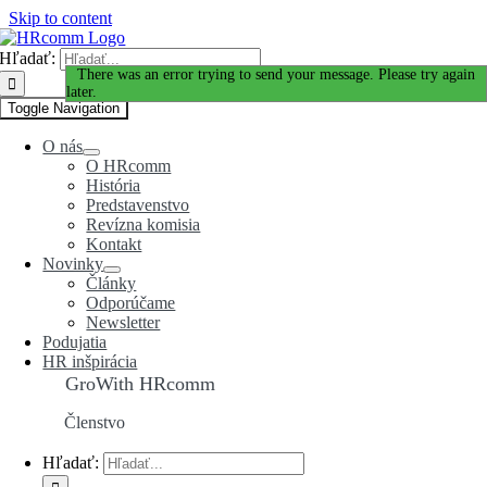
Skip to content
Hľadať:
Ďakujeme za Váš záujem!
There was an error trying to send your message. Please try again
later.
Toggle Navigation
O nás
O HRcomm
História
Predstavenstvo
Revízna komisia
Kontakt
Novinky
Články
Odporúčame
Newsletter
Podujatia
HR inšpirácia
GroWith HRcomm
Členstvo
Hľadať: