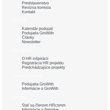
Predstavenstvo
Revízna komisia
Kontakt
Novinky
Kalendár podujatí
Podujatia GroWith
Články
Newsletter
HR inšpirácia
O HR inšpirácii
Registrácia HR projektu
Predchádzajúce projekty
GroWith HRcomm
Podujatia GroWith
Informácie o GroWith
Členstvo
Stať sa členom HRcomm
Informácie o členstve