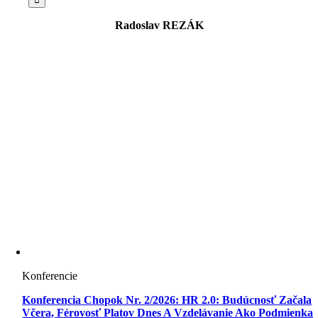
Radoslav REZÁK
Konferencie
Konferencia Chopok Nr. 2/2026: HR 2.0: Budúcnosť Začala
Včera, Férovosť Platov Dnes A Vzdelávanie Ako Podmienka