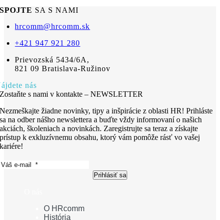
SPOJTE
SA S NAMI
hrcomm@hrcomm.sk
+421 947 921 280
Prievozská 5434/6A,
821 09 Bratislava-Ružinov
ájdete nás
Zostaňte s nami v kontakte – NEWSLETTER
Nezmeškajte žiadne novinky, tipy a inšpirácie z oblasti HR! Prihláste
sa na odber nášho newslettera a buďte vždy informovaní o našich
akciách, školeniach a novinkách. Zaregistrujte sa teraz a získajte
prístup k exkluzívnemu obsahu, ktorý vám pomôže rásť vo vašej
kariére!
Prihlásiť sa
O nás
O HRcomm
História