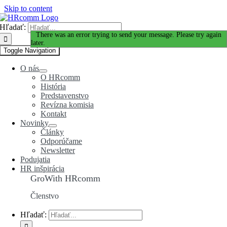
Skip to content
Hľadať:
Ďakujeme za Váš záujem!
There was an error trying to send your message. Please try again
later.
Toggle Navigation
O nás
O HRcomm
História
Predstavenstvo
Revízna komisia
Kontakt
Novinky
Články
Odporúčame
Newsletter
Podujatia
HR inšpirácia
GroWith HRcomm
Členstvo
Hľadať: