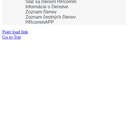
Stať sa členom HRcomm
Informácie o členstve
Zoznam členov
Zoznam čestných členov
HRcommAPP
Page load link
Go to Top