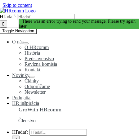
Skip to content
Hľadať:
Ďakujeme za Váš záujem!
There was an error trying to send your message. Please try again
later.
Toggle Navigation
O nás
O HRcomm
História
Predstavenstvo
Revízna komisia
Kontakt
Novinky
Články
Odporúčame
Newsletter
Podujatia
HR inšpirácia
GroWith HRcomm
Členstvo
Hľadať: