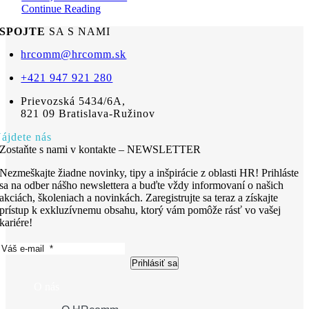
Continue Reading
SPOJTE
SA S NAMI
hrcomm@hrcomm.sk
+421 947 921 280
Prievozská 5434/6A,
821 09 Bratislava-Ružinov
ájdete nás
Zostaňte s nami v kontakte – NEWSLETTER
Nezmeškajte žiadne novinky, tipy a inšpirácie z oblasti HR! Prihláste
sa na odber nášho newslettera a buďte vždy informovaní o našich
akciách, školeniach a novinkách. Zaregistrujte sa teraz a získajte
prístup k exkluzívnemu obsahu, ktorý vám pomôže rásť vo vašej
kariére!
Prihlásiť sa
O nás