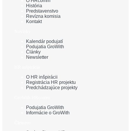
O HRcomm
História
Predstavenstvo
Revízna komisia
Kontakt
Novinky
Kalendár podujatí
Podujatia GroWith
Články
Newsletter
HR inšpirácia
O HR inšpirácii
Registrácia HR projektu
Predchádzajúce projekty
GroWith HRcomm
Podujatia GroWith
Informácie o GroWith
Členstvo