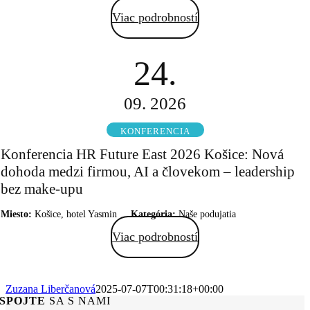
Viac podrobností
24.
09. 2026
KONFERENCIA
Konferencia HR Future East 2026 Košice: Nová
dohoda medzi firmou, AI a človekom – leadership
bez make-upu
Miesto:
Košice, hotel Yasmin
Kategória:
Naše podujatia
Viac podrobností
Zuzana Liberčanová
2025-07-07T00:31:18+00:00
SPOJTE
SA S NAMI