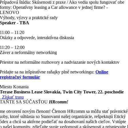
Prípadová štúdia: Skúsenosti z praxe / Ako vedia spolu fungovať obe
formy: Operatívny leasing a Car allowance v jednej firme? -
LENOVO
Výhody, výzvy a praktické rady
Speaker - TBA
11:00 – 11:20
Otázky a odpovede, interaktívna diskusia
11:20 – 12:00
Záver a neformálny networking
Priestor na neformálne rozhovory a nadviazanie nových kontaktov
Pridajte sa na inšpiratívne raňajky plné networkingu:
Online
registračný formulár
Miesto Konania
Terase Business Lease Slovakia, Twin City Tower, 22. poschodie
Získať trasu
STAŇTE SA SÚČASŤOU
HRcomm!
me otvorení novým členom! Členom HRcomm sa môžu stať právnické
soby, ktoré súhlasia so Stanovami našej organizácie, rešpektujú Etický
ódex a chcú sa aktívne podieľať na dosahovaní našich cieľov. Vstúpte
o našej komunity, zdieľajte svoje vedomosti a skúsenosti a prispievajte 