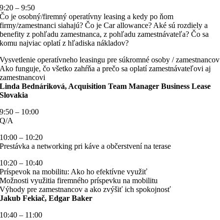
9:20 – 9:50
Čo je osobný/firemný operatívny leasing a kedy po ňom
firmy/zamestnanci siahajú? Čo je Car allowance? Aké sú rozdiely a
benefity z pohľadu zamestnanca, z pohľadu zamestnávateľa? Čo sa
komu najviac oplatí z hľadiska nákladov?
Vysvetlenie operatívneho leasingu pre súkromné osoby / zamestnancov
Ako funguje, čo všetko zahŕňa a prečo sa oplatí zamestnávateľovi aj
zamestnancovi
Linda Bednáriková, Acquisition Team Manager Business Lease
Slovakia
9:50 – 10:00
Q/A
10:00 – 10:20
Prestávka a networking pri káve a občerstvení na terase
10:20 – 10:40
Príspevok na mobilitu: Ako ho efektívne využiť
Možnosti využitia firemného príspevku na mobilitu
Výhody pre zamestnancov a ako zvýšiť ich spokojnosť
Jakub Fekiač, Edgar Baker
10:40 – 11:00