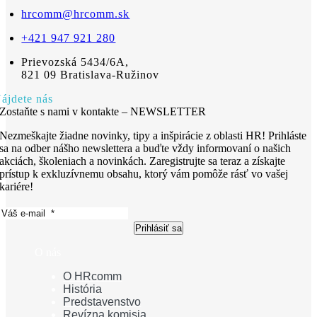
hrcomm@hrcomm.sk
+421 947 921 280
Prievozská 5434/6A,
821 09 Bratislava-Ružinov
ájdete nás
Zostaňte s nami v kontakte – NEWSLETTER
Nezmeškajte žiadne novinky, tipy a inšpirácie z oblasti HR! Prihláste
sa na odber nášho newslettera a buďte vždy informovaní o našich
akciách, školeniach a novinkách. Zaregistrujte sa teraz a získajte
prístup k exkluzívnemu obsahu, ktorý vám pomôže rásť vo vašej
kariére!
Prihlásiť sa
O nás
O HRcomm
História
Predstavenstvo
Revízna komisia