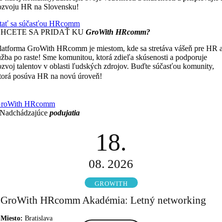
ozvoju HR na Slovensku!
tať sa súčasťou HRcomm
CHCETE SA PRIDAŤ KU
GroWith HRcomm?
latforma GroWith HRcomm je miestom, kde sa stretáva vášeň pre HR 
úžba po raste! Sme komunitou, ktorá zdieľa skúsenosti a podporuje
ozvoj talentov v oblasti ľudských zdrojov. Buďte súčasťou komunity,
Čím viac zdieľame, tým viac
torá posúva HR na novú úroveň!
ískavame.
roWith HRcomm
Nadchádzajúce
podujatia
18.
08. 2026
GROWITH
GroWith HRcomm Akadémia: Letný networking
Miesto:
Bratislava