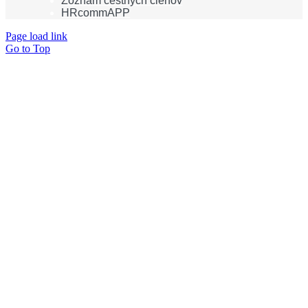
Zoznam čestných členov
HRcommAPP
Page load link
Go to Top