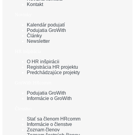
Kontakt
Novinky
Kalendár podujatí
Podujatia GroWith
Články
Newsletter
HR inšpirácia
O HR inšpirácii
Registrácia HR projektu
Predchádzajúce projekty
GroWith HRcomm
Podujatia GroWith
Informácie o GroWith
Členstvo
Stať sa členom HRcomm
Informácie o členstve
Zoznam členov