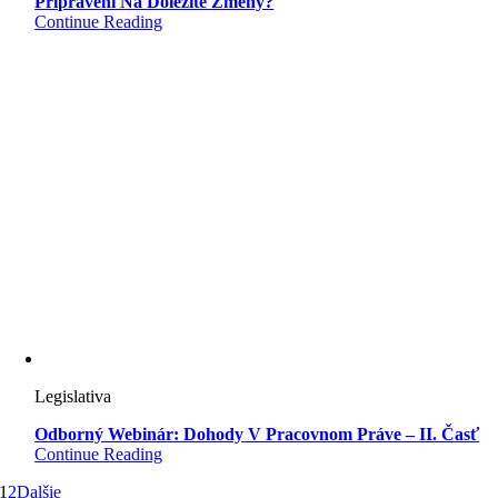
Pripravení Na Dôležité Zmeny?
Continue Reading
Legislativa
Odborný Webinár: Dohody V Pracovnom Práve – II. Časť
Continue Reading
1
2
Dalšie