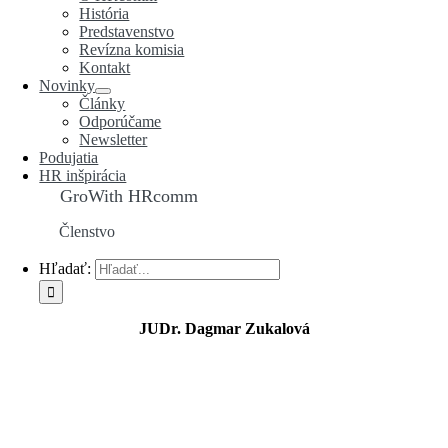
História
Predstavenstvo
Revízna komisia
Kontakt
Novinky
Články
Odporúčame
Newsletter
Podujatia
HR inšpirácia
GroWith HRcomm
Členstvo
Hľadať:
JUDr. Dagmar Zukalová