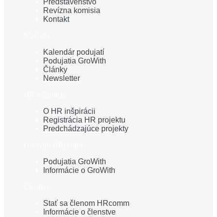
Predstavenstvo
Revízna komisia
Kontakt
Novinky
Kalendár podujatí
Podujatia GroWith
Články
Newsletter
HR inšpirácia
O HR inšpirácii
Registrácia HR projektu
Predchádzajúce projekty
GroWith HRcomm
Podujatia GroWith
Informácie o GroWith
Členstvo
Stať sa členom HRcomm
Informácie o členstve