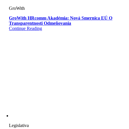
GroWith
GroWith HRcomm Akadémia: Nová Smernica EÚ O
Transparentnosti Odmeňovania
Continue Reading
Legislativa