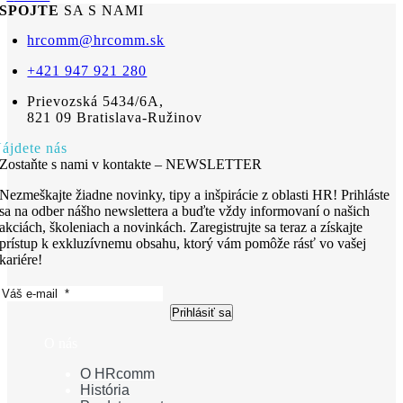
SPOJTE
SA S NAMI
hrcomm@hrcomm.sk
+421 947 921 280
Prievozská 5434/6A,
821 09 Bratislava-Ružinov
ájdete nás
Zostaňte s nami v kontakte – NEWSLETTER
Nezmeškajte žiadne novinky, tipy a inšpirácie z oblasti HR! Prihláste
sa na odber nášho newslettera a buďte vždy informovaní o našich
akciách, školeniach a novinkách. Zaregistrujte sa teraz a získajte
prístup k exkluzívnemu obsahu, ktorý vám pomôže rásť vo vašej
kariére!
Prihlásiť sa
O nás
O HRcomm
História