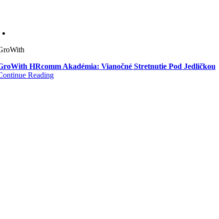
GroWith
GroWith HRcomm Akadémia: Vianočné Stretnutie Pod Jedličkou
Continue Reading