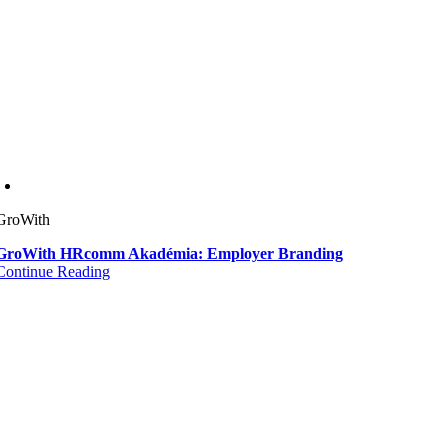
GroWith
GroWith HRcomm Akadémia: Employer Branding
Continue Reading