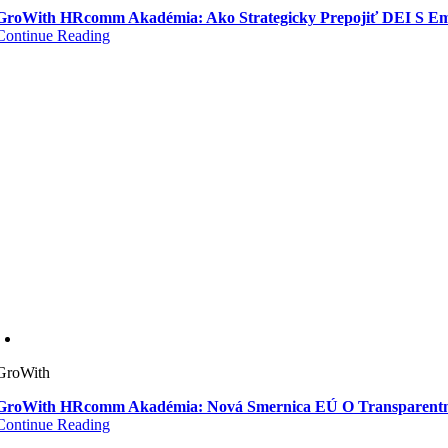
GroWith HRcomm Akadémia: Ako Strategicky Prepojiť DEI S Em
Continue Reading
GroWith
GroWith HRcomm Akadémia: Nová Smernica EÚ O Transparentn
Continue Reading