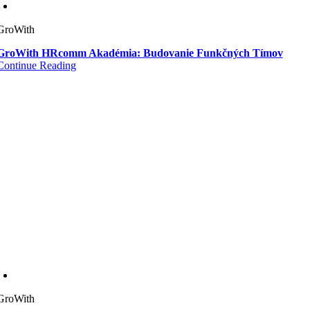
GroWith
GroWith HRcomm Akadémia: Budovanie Funkčných Tímov
Continue Reading
GroWith