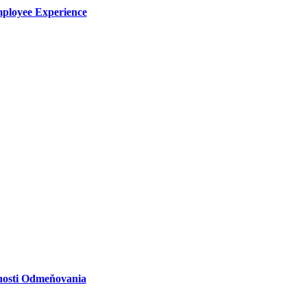
ployee Experience
osti Odmeňovania