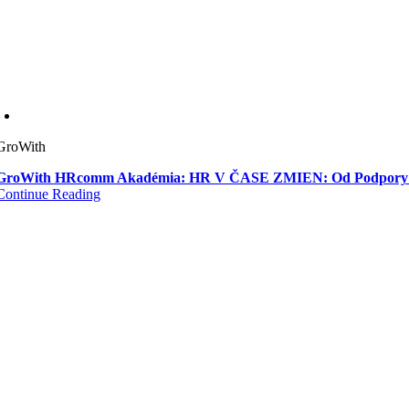
GroWith
GroWith HRcomm Akadémia: HR V ČASE ZMIEN: Od Podpory Ľu
Continue Reading