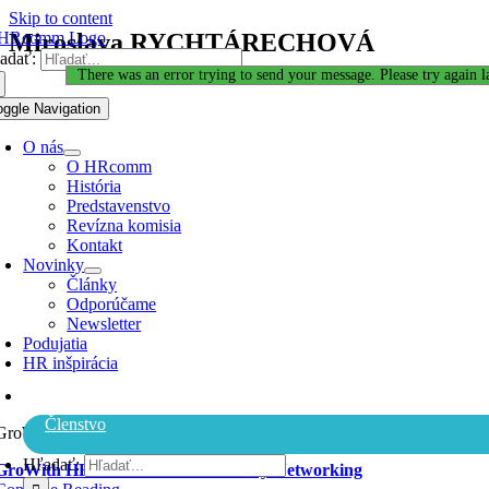
Skip to content
Miroslava RYCHTÁRECHOVÁ
adať:
Ďakujeme za Váš záujem!
There was an error trying to send your message. Please try again la
oggle Navigation
O nás
O HRcomm
História
Predstavenstvo
Revízna komisia
Kontakt
Novinky
Články
Odporúčame
Newsletter
Podujatia
HR inšpirácia
GroWith HRcomm
Členstvo
GroWith
Hľadať:
GroWith HRcomm Akadémia: Letný Networking