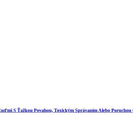
uďmi S Ťažkou Povahou, Toxickým Správaním Alebo Poruchou 